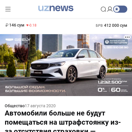
11 916 сум
28.92
13 749 сум
1 271 000 сум
32.19
МРОТ
146 сум
412 000 сум
-0.18
БРВ
Общество
17 августа 2020
Автомобили больше не будут
помещаться на штрафстоянку из-
за отсутствия страховки —