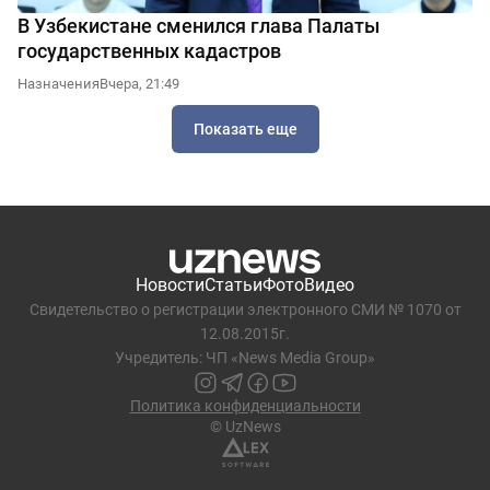
В Узбекистане сменился глава Палаты
государственных кадастров
Назначения
Вчера, 21:49
Показать еще
Новости
Статьи
Фото
Видео
Свидетельство о регистрации электронного СМИ № 1070 от
12.08.2015г.
Учредитель: ЧП «News Media Group»
Политика конфиденциальности
© UzNews