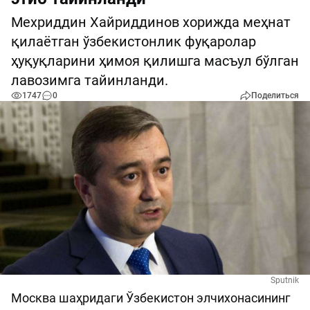
Мехриддин Хайриддинов хорижда меҳнат
қилаётган ўзбекистонлик фуқаролар
ҳуқуқларини ҳимоя қилишга масъул бўлган
лавозимга тайинланди.
1747
0
Поделиться
Sputnik
Москва шаҳридаги Ўзбекистон элчихонасининг