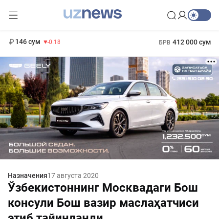
11 916 сум
28.92
13 749 сум
1 271 000 сум
32.19
МРОТ
146 сум
412 000 сум
-0.18
БРВ
Назначения
17 августа 2020
Ўзбекистоннинг Москвадаги Бош
консули Бош вазир маслаҳатчиси
этиб тайинланди