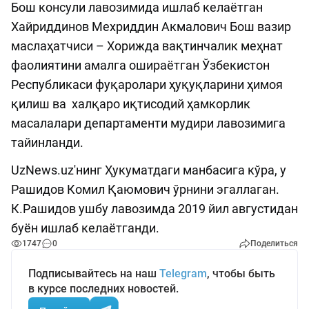
Бош консули лавозимида ишлаб келаётган
Хайриддинов Мехриддин Акмалович Бош вазир
маслаҳатчиси – Хорижда вақтинчалик меҳнат
фаолиятини амалга ошираётган Ўзбекистон
Республикаси фуқаролари ҳуқуқларини ҳимоя
қилиш ва халқаро иқтисодий ҳамкорлик
масалалари департаменти мудири лавозимига
тайинланди.
UzNews.uz'нинг Ҳукуматдаги манбасига кўра, у
Рашидов Комил Қаюмович ўрнини эгаллаган.
К.Рашидов ушбу лавозимда 2019 йил августидан
буён ишлаб келаётганди.
1747
0
Поделиться
Подписывайтесь на наш
Telegram
, чтобы быть
в курсе последних новостей.