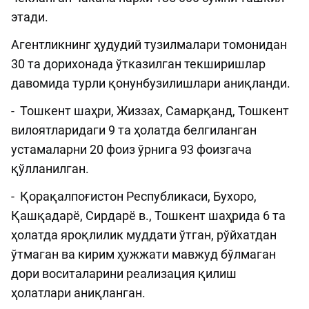
этади.
Агентликнинг ҳудудий тузилмалари томонидан
30 та дорихонада ўтказилган текширишлар
давомида турли қонунбузилишлари аниқланди.
- Тошкент шаҳри, Жиззах, Самарқанд, Тошкент
вилоятларидаги 9 та ҳолатда белгиланган
устамаларни 20 фоиз ўрнига 93 фоизгача
қўлланилган.
- Қорақалпоғистон Республикаси, Бухоро,
Қашқадарё, Сирдарё в., Тошкент шаҳрида 6 та
ҳолатда яроқлилик муддати ўтган, рўйхатдан
ўтмаган ва кирим ҳужжати мавжуд бўлмаган
дори воситаларини реализация қилиш
ҳолатлари аниқланган.