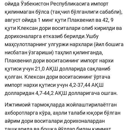
ойида Ўзбекистон Республикасига импорт
қилинмаган бўлса (тақчил бўлганлиги сабабли),
август ойида 1 минг қути Плаквенил ва 42, 9
қути Клексан дори воситалари олиб кирилди ва
дорихоналарга етказиб берилди.Ушбу
маҳсулотларнинг улгуржи нархлари (йил бошига
нисбатан ўзгариши) таҳлил қилинганда,
Плаквенил дори воситасининг импорт нархи
қутиси учун 21,0 АҚШ долларида сақланиб
қолган. Клексан дори воситасининг ўртача
импорт нархи қутиси учун 4,2-37,44 АҚШ
долларидан 4,7-44,2 АҚШ долларигача ошган.
Ижтимоий тармоқларда жойлаштирилаётган
ахборотларга кўра, аҳоли талаби юқори бўлган
айрим дори воситалари дорихоналардан
ташқарида ва бошқа йўллар билан қиммат