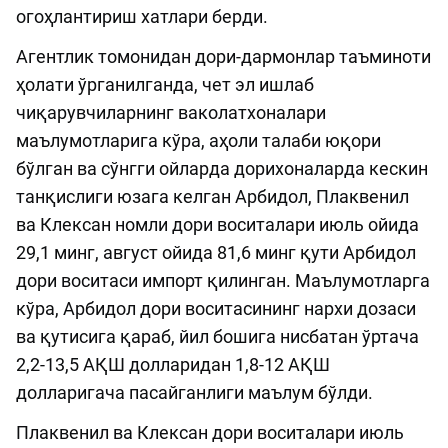
огоҳлантириш хатлари берди.
Агентлик томонидан дори-дармонлар таъминоти
ҳолати ўрганилганда, чет эл ишлаб
чиқарувчиларнинг ваколатхоналари
маълумотларига кўра, аҳоли талаби юқори
бўлган ва сўнгги ойларда дорихоналарда кескин
танқислиги юзага келган Арбидол, Плаквенил
ва Клексан номли дори воситалари июль ойида
29,1 минг, август ойида 81,6 минг қути Арбидол
дори воситаси импорт қилинган. Маълумотларга
кўра, Арбидол дори воситасининг нархи дозаси
ва қутисига қараб, йил бошига нисбатан ўртача
2,2-13,5 АҚШ долларидан 1,8-12 АҚШ
долларигача пасайганлиги маълум бўлди.
Плаквенил ва Клексан дори воситалари июль