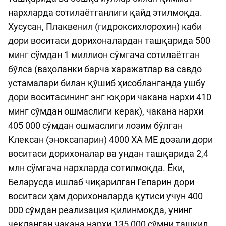
нархларда сотилаётганлиги қайд этилмоқда.
Хусусан, Плаквенил (гидроксихлорохин) каби
дори воситаси дорихоналардан ташқарида 500
минг сўмдан 1 миллион сўмгача сотилаётган
бўлса (ваҳоланки барча харажатлар ва савдо
устамалари билан қўшиб ҳисобланганда ушбу
дори воситасининг энг юқори чакана нархи 410
минг сўмдан ошмаслиги керак), чакана нархи
405 000 сўмдан ошмаслиги лозим бўлган
Клексан (эноксапарин) 4000 ХА МЕ дозали дори
воситаси дорихоналар ва ундан ташқарида 2,4
млн сўмгача нархларда сотилмоқда. Ёки,
Беларусда ишлаб чиқарилган Гепарин дори
воситаси ҳам дорихоналарда қутиси учун 400
000 сўмдан реализация қилинмоқда, унинг
чекланган чакана нархи 135 000 сўмни ташкил