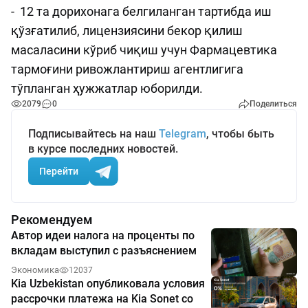
- 12 та дорихонага белгиланган тартибда иш
қўзғатилиб, лицензиясини бекор қилиш
масаласини кўриб чиқиш учун Фармацевтика
тармоғини ривожлантириш агентлигига
тўпланган ҳужжатлар юборилди.
2079
0
Поделиться
Подписывайтесь на наш
Telegram
, чтобы быть
в курсе последних новостей.
Перейти
Рекомендуем
Автор идеи налога на проценты по
вкладам выступил с разъяснением
Экономика
12037
Kia Uzbekistan опубликовала условия
рассрочки платежа на Kia Sonet со