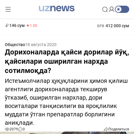
11 887 сум
-55.49
13 717 сум
1 271 000 сум
-25.83
МРОТ
146 сум
412 000 сум
-1.05
БРВ
Общество
18 августа 2020
Дорихоналарда қайси дорилар йўқ,
қайсилари оширилган нархда
сотилмоқда?
Истеъмолчилар ҳуқуқларини ҳимоя қилиш
агентлиги дорихоналарда текширув
ўтказиб, оширилган нархлар, дори
воситалари танқисилиги ва яроқлилик
муддати ўтган препаратлар борлигини
аниқлади.
2079
0
Поделиться