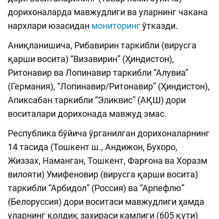
дорихоналарда мавжудлиги ва уларнинг чакана
нархлари юзасидан
мониторинг
ўтказди.
Аниқланишича, Рибавирин таркибли (вирусга
қарши восита) “Визавирин” (Ҳиндистон),
Ритонавир ва Лопинавир таркибли “Алувиа”
(Германия), “Лопинавир/Ритонавир” (Ҳиндистон),
Апиксабан таркибли “Эликвис” (АҚШ) дори
воситалари дорихонада мавжуд эмас.
Республика бўйича ўрганилган дорихоналарнинг
14 тасида (Тошкент ш., Андижон, Бухоро,
Жиззах, Наманган, Тошкент, Фарғона ва Хоразм
вилояти) Умифеновир (вирусга қарши восита)
таркибли “Арбидол” (Россия) ва “Арпефлю”
(Белоруссия) дори воситаси мавжудлиги ҳамда
уларнинг қолдиқ захираси камлиги (605 қути)