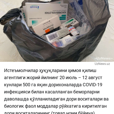
UzNews.uz
Истеъмолчилар ҳуқуқларини ҳимоя қилиш
агентлиги жорий йилнинг 20 июль – 12 август
кунлари 500 га яқин дорихоналарда COVID-19
инфекцияси билан касалланган беморларни
даволашда қўлланиладиган дори воситалари ва
биологик фаол моддалар рўйхатига киритилган
дори воситаларининг (товар номи бўйича)