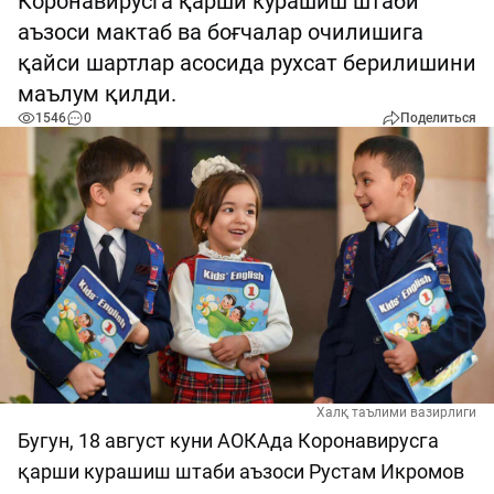
Коронавирусга қарши курашиш штаби
аъзоси мактаб ва боғчалар очилишига
қайси шартлар асосида рухсат берилишини
маълум қилди.
1546
0
Поделиться
Халқ таълими вазирлиги
Бугун, 18 август куни АОКАда Коронавирусга
қарши курашиш штаби аъзоси Рустам Икромов