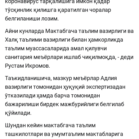
коронавирус тарқалишига имкон қадар
тўсқинлик қилишга қаратилган чоралар
белгиланиши лозим.
Айни кунларда Мактабгача таълим вазирлиги ва
Халқ таълими вазирлиги билан ҳамкорликда
таълим муассасаларида амал қилувчи
санитария меъёрлари ишлаб чиқилмоқда, - деди
Рустам Икромов.
Таъкидланишича, мазкур меъёрлар Адлия
вазирлиги томонидан ҳуқуқий экспертизадан
ўтказилади ҳамда барча томонидан
бажарилиши бирдек мажбурийлиги белгилаб
қўйилади.
Шундан кейин мактабгача таълим
ташкилотлари ва умумтаълим мактабларига