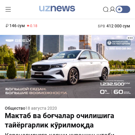
11 916 сум
28.92
13 749 сум
1 271 000 сум
32.19
МРОТ
146 сум
412 000 сум
-0.18
БРВ
Общество
18 августа 2020
Мактаб ва боғчалар очилишига
тайёргарлик кўрилмоқда