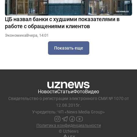
ЦБ назвал банки с худшими показателями в
работе с обращениями клиентов
Экономика
Вчера, 14:01
Показать еще
Новости
Статьи
Фото
Видео
Свидетельство о регистрации электронного СМИ № 1070 от
12.08.2015г.
Учредитель: ЧП «News Media Group»
Политика конфиденциальности
© UzNews