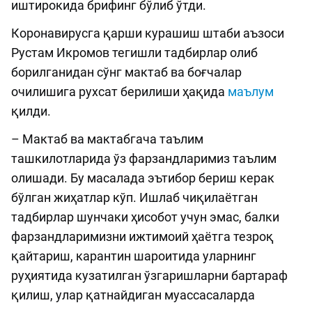
иштирокида брифинг бўлиб ўтди.
Коронавирусга қарши курашиш штаби аъзоси
Рустам Икромов тегишли тадбирлар олиб
борилганидан сўнг мактаб ва боғчалар
очилишига рухсат берилиши ҳақида
маълум
қилди.
– Мактаб ва мактабгача таълим
ташкилотларида ўз фарзандларимиз таълим
олишади. Бу масалада эътибор бериш керак
бўлган жиҳатлар кўп. Ишлаб чиқилаётган
тадбирлар шунчаки ҳисобот учун эмас, балки
фарзандларимизни ижтимоий ҳаётга тезроқ
қайтариш, карантин шароитида уларнинг
руҳиятида кузатилган ўзгаришларни бартараф
қилиш, улар қатнайдиган муассасаларда