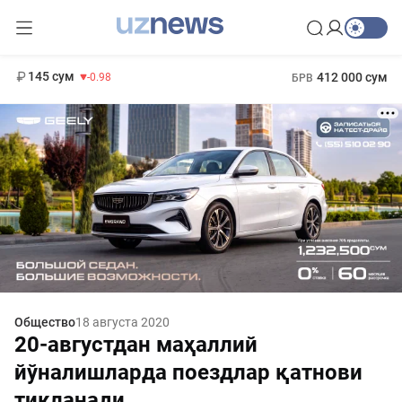
11 952 сум
36.46
13 780 сум
1 271 000 сум
30.12
МРОТ
145 сум
412 000 сум
-0.98
БРВ
Общество
18 августа 2020
20-августдан маҳаллий
йўналишларда поездлар қатнови
тикланади