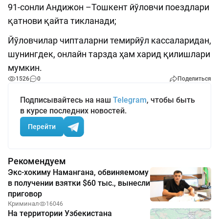
91-сонли Андижон –Тошкент йўловчи поездлари
қатнови қайта тикланади;
Йўловчилар чипталарни темирйўл кассаларидан,
шунингдек, онлайн тарзда ҳам харид қилишлари
мумкин.
1526
0
Поделиться
Подписывайтесь на наш
Telegram
, чтобы быть
в курсе последних новостей.
Перейти
Рекомендуем
Экс-хокиму Намангана, обвиняемому
в получении взятки $60 тыс., вынесли
приговор
Криминал
16046
На территории Узбекистана