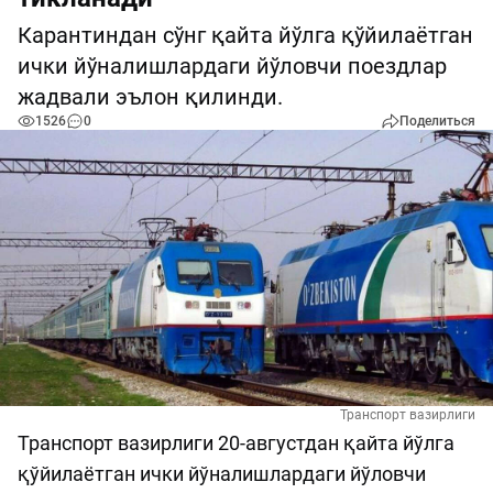
Карантиндан сўнг қайта йўлга қўйилаётган
ички йўналишлардаги йўловчи поездлар
жадвали эълон қилинди.
1526
0
Поделиться
Транспорт вазирлиги
Транспорт вазирлиги 20-августдан қайта йўлга
қўйилаётган ички йўналишлардаги йўловчи