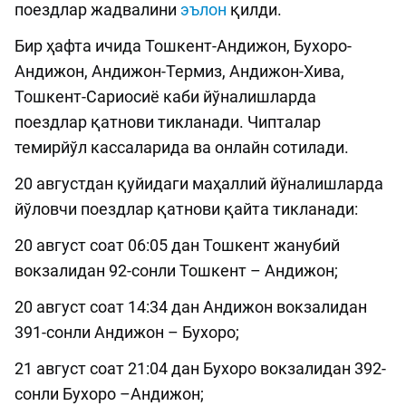
поездлар жадвалини
эълон
қилди.
Бир ҳафта ичида Тошкент-Aндижон, Бухоро-
Aндижон, Aндижон-Термиз, Aндижон-Хива,
Тошкент-Сариосиё каби йўналишларда
поездлар қатнови тикланади. Чипталар
темирйўл кассаларида ва онлайн сотилади.
20 августдан қуйидаги маҳаллий йўналишларда
йўловчи поездлар қатнови қайта тикланади:
20 август соат 06:05 дан Тошкент жанубий
вокзалидан 92-сонли Тошкент – Андижон;
20 август соат 14:34 дан Андижон вокзалидан
391-сонли Андижон – Бухоро;
21 август соат 21:04 дан Бухоро вокзалидан 392-
сонли Бухоро –Андижон;