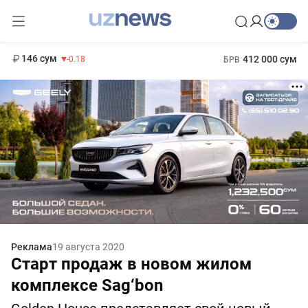
11 916 сум
28.92
13 749 сум
1 271 000 сум
32.19
МРОТ
146 сум
412 000 сум
-0.18
БРВ
Реклама
19 августа 2020
Старт продаж в новом жилом
комплексе Sag‘bon