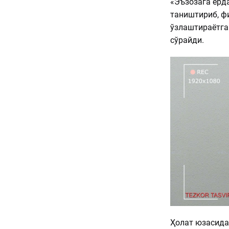
«Эъзозага ёрда
таништириб, ф
ўзлаштираётган
сўрайди.
Ҳолат юзасида