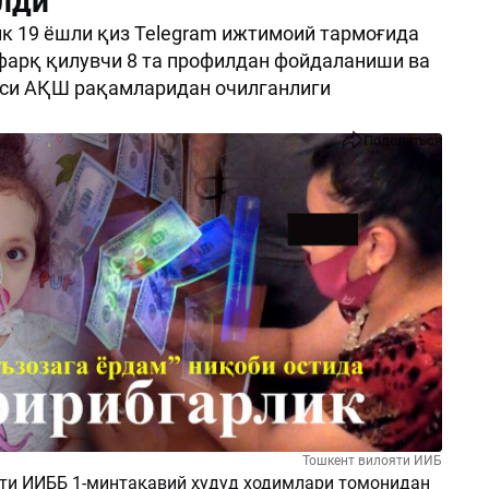
лди
 19 ёшли қиз Telegram ижтимоий тармоғида
фарқ қилувчи 8 та профилдан фойдаланиши ва
аси АҚШ рақамларидан очилганлиги
Поделиться
Тошкент вилояти ИИБ
ти ИИББ 1-минтақавий ҳудуд ходимлари томонидан