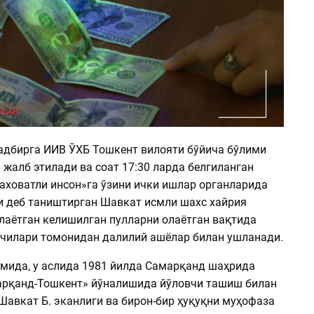
тадбирга ИИВ ЎХБ Тошкент вилояти бўйича бўлими
жалб этилади ва соат 17:30 ларда белгиланган
саховатли инсон»га ўзини ички ишлар органларида
и деб таништирган Шавкат исмли шахс хайрия
лаётган келишилган пулларни олаётган вақтида
чилари томонидан далилий ашёлар билан ушланади.
мида, у аслида 1981 йилда Самарқанд шаҳрида
арқанд-Тошкент» йўналишида йўловчи ташиш билан
Шавкат Б. эканлиги ва бирон-бир ҳуқуқни муҳофаза