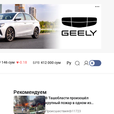
11 916 сум
28.92
13 749 сум
32.19
МРОТ
1 271 000 сум
146 сум
-0.18
БРВ
412 000 сум
Ру
Рекомендуем
В Ташобласти произошёл
крупный пожар в одном из
магазинов — видео
Происшествия
11723