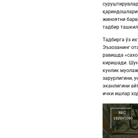
суруштирувлар
қариндошлариг
жиноятни барв
тадбир ташкил
Тадбирга ўз и
Эъзозанинг от
равишда «сахо
киришади. Шун
кунлик муолаж
зарурлигини, у
эканлигини ай
ички ишлар хо