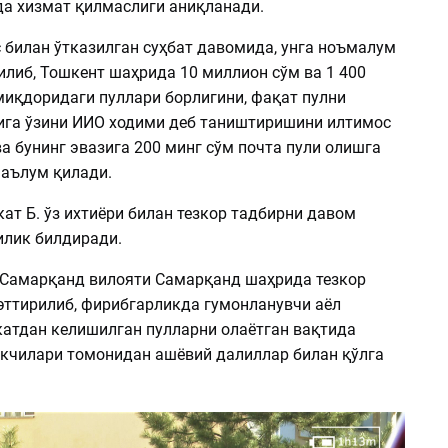
да хизмат қилмаслиги аниқланади.
 билан ўтказилган суҳбат давомида, унга ноъмалум
илиб, Тошкент шаҳрида 10 миллион сўм ва 1 400
иқдоридаги пуллари борлигини, фақат пулни
ига ўзини ИИО ходими деб таништиришини илтимос
а бунинг эвазига 200 минг сўм почта пули олишга
аълум қилади.
ат Б. ўз ихтиёри билан тезкор тадбирни давом
илик билдиради.
и Самарқанд вилояти Самарқанд шаҳрида тезкор
эттирилиб, фирибгарликда гумонланувчи аёл
атдан келишилган пулларни олаётган вақтида
кчилари томонидан ашёвий далиллар билан қўлга