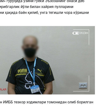
м» гуруҳида ўзини гўёки Эъзозанинг онаси деб
ирибгарлик йўли билан хайрия пулларини
и ҳақида баён қилиб, унга тегишли чора кўришни
н ИИББ тезкор ходимлари томонидан олиб борилган