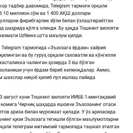
кор тадбир давомида, Telegram тармоғи орқали
б 10 миллион сўм ва 1 400 АҚШ доллари
улларни фирибгарлик йўли билан ўзлаштираётган
д шаҳрида қўлга олинди. Бу ҳақда Тошкент вилояти
хизмати UzNews.uz’га маълум қилди.
 Telegram тармоғида «Эъзозага ёрдам» хайрия
қилинган ва бу гуруҳ орқали саховатли ва кўнгилли
хасталикка чалинган ҳозирда 3 ёш бўлган
воланиши учун ёрдам бериб келмоқдалар. Аммо,
м шахслар ниқоб қилиб пул ишлаш пайида
13 август куни Тошкент вилояти ИИББ 1-минтақавий
 номига Чирчиқ шаҳарда яшовчи Эъзозанинг отаси
етов ариза билан мурожаат қилади. У ўз аризасида
унинг қизи Эъзозага тегишли бўлган маълумотларни
қали телеграм ижтимоий тармоғида ташкил этилган