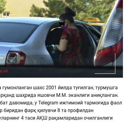
 гумонланган шахс 2001 йилда туғилган, турмушга
рқанд шаҳрида яшовчи М.М. эканлиги аниқланган.
ҳбат давомида, у Telegram ижтимоий тармоғида фаол
ир биридан фарқ қилувчи 8 та профилдан
ларнинг 4 таси АҚШ рақамларидан очилганлиги