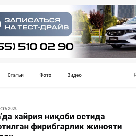
Статьи
Фото
Видео
уста 2020
’да хайрия ниқоби остида
этилган фирибгарлик жинояти