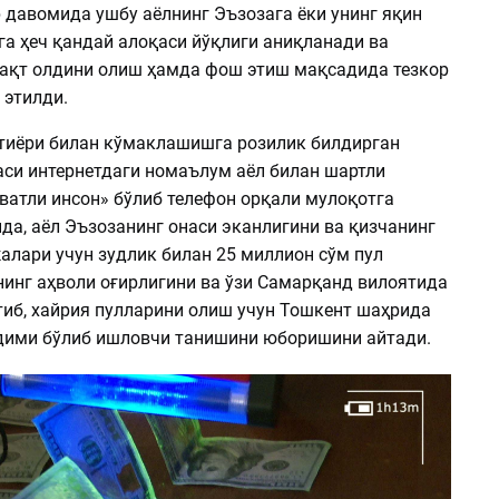
 давомида ушбу аёлнинг Эъзозага ёки унинг яқин
а ҳеч қандай алоқаси йўқлиги аниқланади ва
ақт олдини олиш ҳамда фош этиш мақсадида тезкор
 этилди.
хтиёри билан кўмаклашишга розилик билдирган
аси интернетдаги номаълум аёл билан шартли
ватли инсон» бўлиб телефон орқали мулоқотга
да, аёл Эъзозанинг онаси эканлигини ва қизчанинг
алари учун зудлик билан 25 миллион сўм пул
нинг аҳволи оғирлигини ва ўзи Самарқанд вилоятида
тиб, хайрия пулларини олиш учун Тошкент шаҳрида
дими бўлиб ишловчи танишини юборишини айтади.