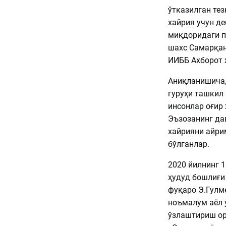
ўтказилган тез
хайрия учун де
миқдоридаги п
шахс Самарқан
ИИББ Ахборот 
Аниқланишича,
гуруҳи ташкил 
инсонлар оғир 
Эъзозанинг да
хайрияни айри
бўлганлар.
2020 йилнинг 
ҳудуд бошлиғи
фуқаро Э.Гулм
ноъмалум аёл 
ўзлаштириш ор