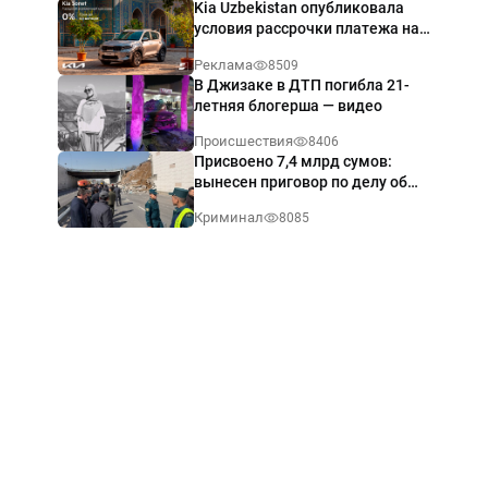
Kia Uzbekistan опубликовала
условия рассрочки платежа на
Kia Sonet со ставкой от 0%
Реклама
8509
годовых
В Джизаке в ДТП погибла 21-
летняя блогерша — видео
Происшествия
8406
Присвоено 7,4 млрд сумов:
вынесен приговор по делу об
обрушении путепровода в
Криминал
8085
Ташкенте