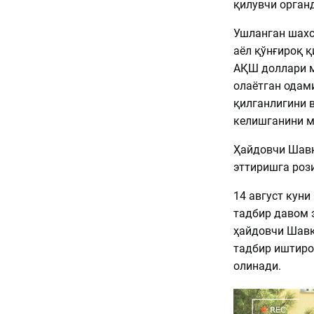
қилувчи орган
Ушланган шахс
аёл қўнғироқ қ
АҚШ доллари м
олаётган одам
қилганлигини в
келишганини м
Ҳайдовчи Шавк
эттиришга роз
14 август кун
тадбир давом 
ҳайдовчи Шавк
тадбир иштиро
олинади.