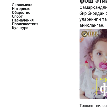
фош эти
Экономика
Самарқандлик
Интервью
Общество
бир биридан 
Спорт
уларнинг 4 т
Назначения
Происшествия
аниқланган.
Культура
1627
0
Тошкент вилоя