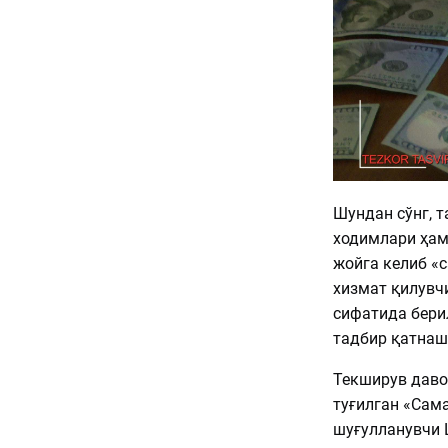
Шундан сўнг, 
ходимлари ҳам 
жойга келиб «
хизмат қилувч
сифатида бери
тадбир қатнаш
Текширув даво
туғилган «Сам
шуғулланувчи 