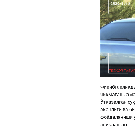
Фирибгарликда
чиқмаган Сама
Ўтказилган су
эканлиги ва б
фойдаланиши у
аниқланган.