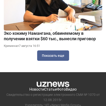
Экс-хокиму Намангана, обвиняемому в
получении взятки $60 тыс., вынесли приговор
Криминал
7 августа 16:51
Показать еще
Новости
Статьи
Фото
Видео
Свидетельство о регистрации электронного СМИ № 1070 от
12.08.2015г.
Учредитель: ЧП «News Media Group»