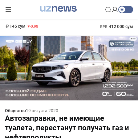
11 952 сум
36.46
13 780 сум
1 271 000 сум
30.12
МРОТ
145 сум
412 000 сум
-0.98
БРВ
Общество
19 августа 2020
Автозаправки, не имеющие
туалета, перестанут получать газ и
нефтепродукты