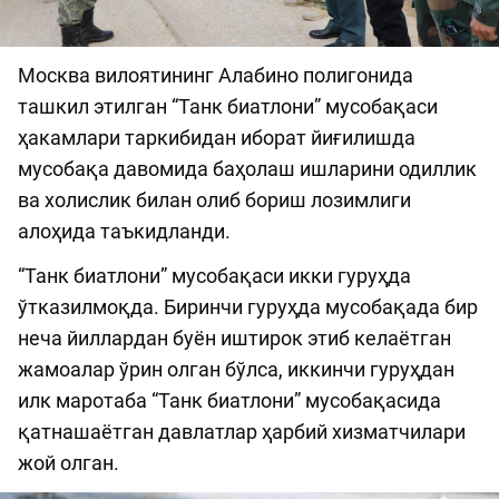
Москва вилоятининг Алабино полигонида
ташкил этилган “Танк биатлони” мусобақаси
ҳакамлари таркибидан иборат йиғилишда
мусобақа давомида баҳолаш ишларини одиллик
ва холислик билан олиб бориш лозимлиги
алоҳида таъкидланди.
“Танк биатлони” мусобақаси икки гуруҳда
ўтказилмоқда. Биринчи гуруҳда мусобақада бир
неча йиллардан буён иштирок этиб келаётган
жамоалар ўрин олган бўлса, иккинчи гуруҳдан
илк маротаба “Танк биатлони” мусобақасида
қатнашаётган давлатлар ҳарбий хизматчилари
жой олган.