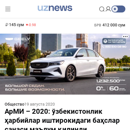
11 952 сум
36.46
13 780 сум
1 271 000 сум
30.12
МРОТ
145 сум
412 000 сум
-0.98
БРВ
Общество
19 августа 2020
АрМИ – 2020: ўзбекистонлик
ҳарбийлар иштирокидаги баҳслар
санаси маълум қилинди