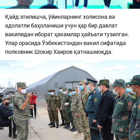
Қайд этилишча, ўйинларнинг холисона ва
адолатли баҳоланиши учун ҳар бир давлат
вакилидан иборат ҳакамлар ҳайъати тузилган.
Улар орасида Ўзбекистондан вакил сифатида
полковник Шокир Хаиров қатнашмоқда.