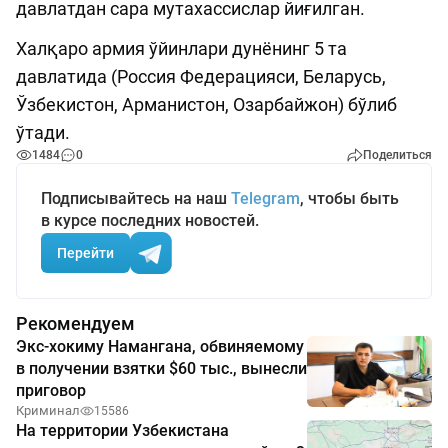
давлатдан сара мутахассислар йиғилган.
Халқаро армия ўйинлари дунёнинг 5 та
давлатида (Россия Федерацияси, Беларусь,
Ўзбекистон, Арманистон, Озарбайжон) бўлиб
ўтади.
1484
0
Поделиться
Подписывайтесь на наш
Telegram
, чтобы быть
в курсе последних новостей.
Перейти
Рекомендуем
Экс-хокиму Намангана, обвиняемому
в получении взятки $60 тыс., вынесли
приговор
Криминал
15586
На территории Узбекистана