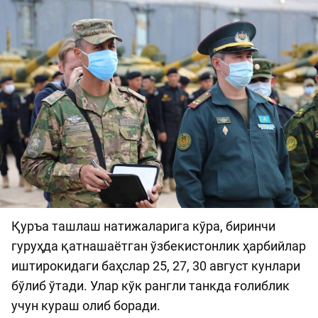
Қуръа ташлаш натижаларига кўра, биринчи
гуруҳда қатнашаётган ўзбекистонлик ҳарбийлар
иштирокидаги баҳслар 25, 27, 30 август кунлари
бўлиб ўтади. Улар кўк рангли танкда ғолиблик
учун кураш олиб боради.