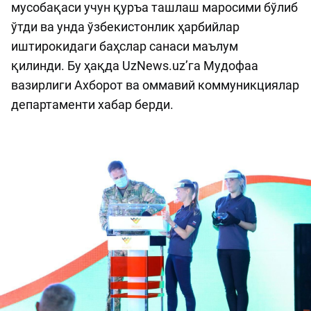
мусобақаси учун қуръа ташлаш маросими бўлиб
ўтди ва унда ўзбекистонлик ҳарбийлар
иштирокидаги баҳслар санаси маълум
қилинди. Бу ҳақда UzNews.uz’га Мудофаа
вазирлиги Ахборот ва оммавий коммуникциялар
департаменти хабар берди.