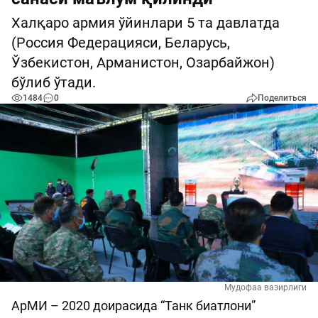
Халқаро армия ўйинлари 5 та давлатда
(Россия Федерацияси, Беларусь,
Ўзбекистон, Арманистон, Озарбайжон)
бўлиб ўтади.
1484
0
Поделиться
Мудофаа вазирлиги
АрМИ – 2020 доирасида “Танк биатлони”