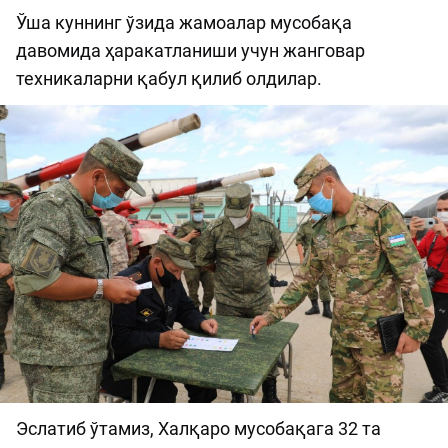
Ўша куннинг ўзида жамоалар мусобақа
давомида ҳаракатланиши учун жанговар
техникаларни қабул қилиб олдилар.
Эслатиб ўтамиз, Халқаро мусобақага 32 та