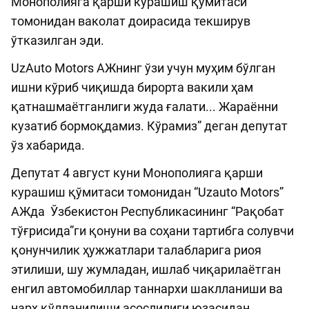
Монополияга қарши курашиш қўмитаси
томонидан ваколат доирасида текширув
ўтказилган эди.
UzAuto Motors АЖнинг ўзи учун муҳим бўлган
ишни кўриб чиқишда бирорта вакили ҳам
қатнашмаётганлиги жуда ғалати... Жараённи
кузатиб бормоқдамиз. Кўрамиз” деган депутат
ўз хабарида.
Депутат 4 август куни Монополияга қарши
курашиш қўмитаси томонидан “Uzauto Motors”
АЖда Ўзбекистон Республикасининг “Рақобат
тўғрисида”ги қонуни ва соҳани тартибга солувчи
қонунчилик ҳужжатлари талабларига риоя
этилиши, шу жумладан, ишлаб чиқарилаётган
енгил автомобиллар таннархи шаклланиши ва
нарх қўлланилиши асослилиги юзасидан