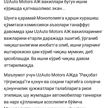
UzAuto Motors АЖ вакиллари бугун ишни
кўришда қатнашолмас экан...
Шунга қарамай Монополияга қарши курашиш
қўмитаси комиссияси аъзолари танаффус
давомида ҳам UzAuto Motors АЖ вакилларининг
важларини етарли даражада эшитиб, ўрганиб
чиқишганлигини инобатга олиб, ишни уларнинг
иштирокисиз ҳам кўриб чиқиш мумкин, деб
ҳисоблашди. Ва ишни кўриб чиқиш давом
эттирилмоқда.
Маълумот учун UzAuto Motors АЖда “Рақобат
тўғрисида”ги қонун ва соҳани тартибга солувчи
қонунчилик ҳужжатлари талабларига риоя
этилиши, шу жумладан автомобиллар таннархи
ва нарх қўлланиши асослилиги бўйича