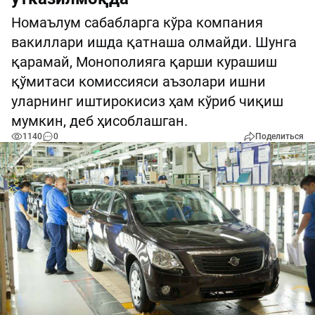
Номаълум сабабларга кўра компания
вакиллари ишда қатнаша олмайди. Шунга
қарамай, Монополияга қарши курашиш
қўмитаси комиссияси аъзолари ишни
уларнинг иштирокисиз ҳам кўриб чиқиш
мумкин, деб ҳисоблашган.
1140
0
Поделиться