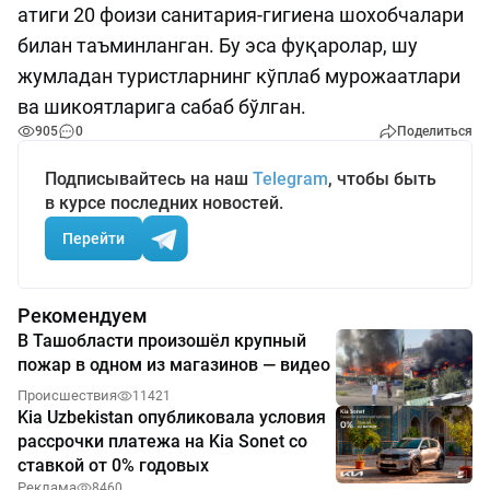
атиги 20 фоизи санитария-гигиена шохобчалари
билан таъминланган. Бу эса фуқаролар, шу
жумладан туристларнинг кўплаб мурожаатлари
ва шикоятларига сабаб бўлган.
905
0
Поделиться
Подписывайтесь на наш
Telegram
, чтобы быть
в курсе последних новостей.
Перейти
Рекомендуем
В Ташобласти произошёл крупный
пожар в одном из магазинов — видео
Происшествия
11421
Kia Uzbekistan опубликовала условия
рассрочки платежа на Kia Sonet со
ставкой от 0% годовых
Реклама
8460