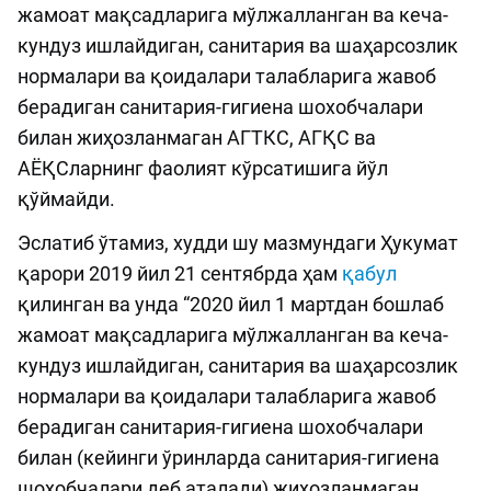
жамоат мақсадларига мўлжалланган ва кеча-
кундуз ишлайдиган, санитария ва шаҳарсозлик
нормалари ва қоидалари талабларига жавоб
берадиган санитария-гигиена шохобчалари
билан жиҳозланмаган АГТКС, АГҚС ва
АЁҚСларнинг фаолият кўрсатишига йўл
қўймайди.
Эслатиб ўтамиз, худди шу мазмундаги Ҳукумат
қарори 2019 йил 21 сентябрда ҳам
қабул
қилинган ва унда “2020 йил 1 мартдан бошлаб
жамоат мақсадларига мўлжалланган ва кеча-
кундуз ишлайдиган, санитария ва шаҳарсозлик
нормалари ва қоидалари талабларига жавоб
берадиган санитария-гигиена шохобчалари
билан (кейинги ўринларда санитария-гигиена
шохобчалари деб аталади) жиҳозланмаган