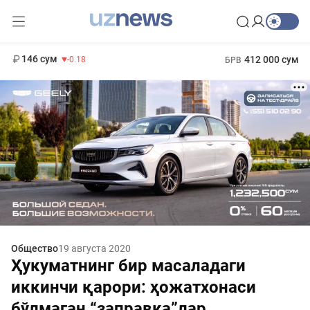
11 916 сум
28.92
13 749 сум
1 271 000 сум
32.19
МРОТ
146 сум
412 000 сум
-0.18
БРВ
Общество
19 августа 2020
Ҳукуматнинг бир масаладаги
иккинчи қарори: ҳожатхонаси
бўлмаган “заправка”лар