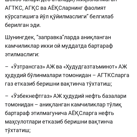
АГТКС, АГҚС ва АЁҚСларнинг фаолият
кўрсатишига йўл қўйилмаслиги” белгилаб
берилган эди.
Шунингдек, “заправка”ларда аниқланган
камчиликлар икки ой муддатда бартараф
этилмаслиги:
– «Ўзтрансгаз» АЖ ва «Ҳудудгазтаъминот» АЖ
ҳудудий бўлинмалари томонидан – АГТКСларга
газ етказиб беришни вақтинча тўхтатиш;
– «Ўзбекнефтгаз» АЖ ҳудудий нефть базалари
томонидан – аниқланган камчиликлар тўлиқ
бартараф этилмагунича АЁҚСларга нефть
маҳсулотлари етказиб беришни вақтинча
тўхтатиш;