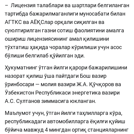
– Лицензия талаблари ва шартлари белгиланган
тартибда бажарилмаганлиги муносабати билан
АГТКС ва АЁҚСлар орқали сиқилган ва
суюлтирилган газни сотиш фаолиятини амалга
ошириш лицензиясининг амал қилишини
тўхтатиш ҳақида чоралар кўрилиши учун асос
бўлиши белгилаб қўйилган эди.
Ҳукуматнинг ўтган йилги қарори бажарилишини
назорат қилиш ўша пайтдаги Бош вазир
ўринбосари — молия вазири Ж.А. Қўчқоров ва
Ўзбекистон Республикаси энергетика вазири
А.С. Султанов зиммасига юкланган.
Маълумот учун, ўтган йилги таҳлилларга кўра,
республикадаги автомобилларга ёқилғи қуйиш
бўйича мавжуд 4 мингдан ортиқ станцияларнинг