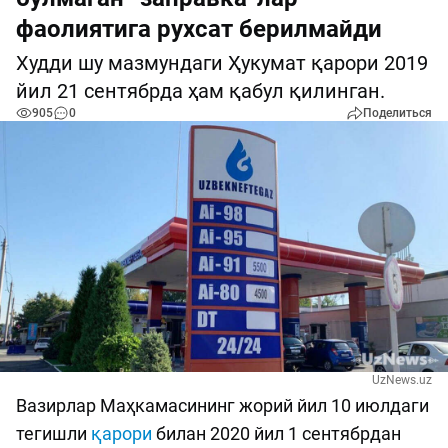
фаолиятига рухсат берилмайди
Худди шу мазмундаги Ҳукумат қарори 2019
йил 21 сентябрда ҳам қабул қилинган.
905
0
Поделиться
UzNews.uz
Вазирлар Маҳкамасининг жорий йил 10 июлдаги
тегишли
қарори
билан 2020 йил 1 сентябрдан