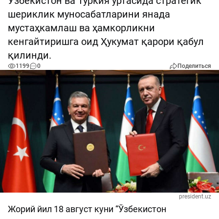
Ўзбекистон ва Туркия ўртасида стратегик
шериклик муносабатларини янада
мустаҳкамлаш ва ҳамкорликни
кенгайтиришга оид Ҳукумат қарори қабул
қилинди.
1199
0
Поделиться
president.uz
Жорий йил 18 август куни “Ўзбекистон