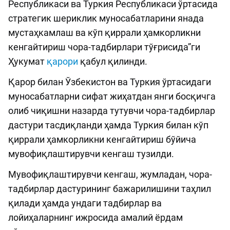
Республикаси ва Туркия Республикаси ўртасида
стратегик шериклик муносабатларини янада
мустаҳкамлаш ва кўп қиррали ҳамкорликни
кенгайтириш чора-тадбирлари тўғрисида”ги
Ҳукумат
қарори
қабул қилинди.
Қарор билан Ўзбекистон ва Туркия ўртасидаги
муносабатларни сифат жиҳатдан янги босқичга
олиб чиқишни назарда тутувчи чора-тадбирлар
дастури тасдиқланди ҳамда Туркия билан кўп
қиррали ҳамкорликни кенгайтириш бўйича
мувофиқлаштирувчи кенгаш тузилди.
Мувофиқлаштирувчи кенгаш, жумладан, чора-
тадбирлар дастурининг бажарилишини таҳлил
қилади ҳамда ундаги тадбирлар ва
лойиҳаларнинг ижросида амалий ёрдам