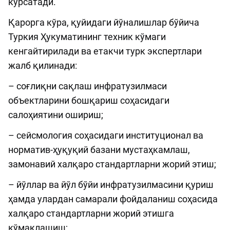
кўрсатади.
Қарорга кўра, қуйидаги йўналишлар бўйича
Туркия Ҳукуматининг техник кўмаги
кенгайтирилади ва етакчи турк экспертлари
жалб қилинади:
– соғлиқни сақлаш инфратузилмаси
объектларини бошқариш соҳасидаги
салоҳиятини ошириш;
– сейсмология соҳасидаги институционал ва
норматив-ҳуқуқий базани мустаҳкамлаш,
замонавий халқаро стандартларни жорий этиш;
– йўллар ва йўл бўйи инфратузилмасини қуриш
ҳамда улардан самарали фойдаланиш соҳасида
халқаро стандартларни жорий этишга
кўмаклашиш;