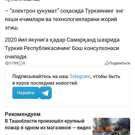
– “электрон ҳукумат” соҳасида Туркиянинг энг
яхши ечимлари ва технологияларини жорий
этиш.
2020 йил якунига қадар Самарқанд шаҳрида
Туркия Республикасининг Бош консулхонаси
очилади.
1199
0
Поделиться
Подписывайтесь на наш
Telegram
, чтобы быть
в курсе последних новостей.
Перейти
Рекомендуем
В Ташобласти произошёл крупный
пожар в одном из магазинов — видео