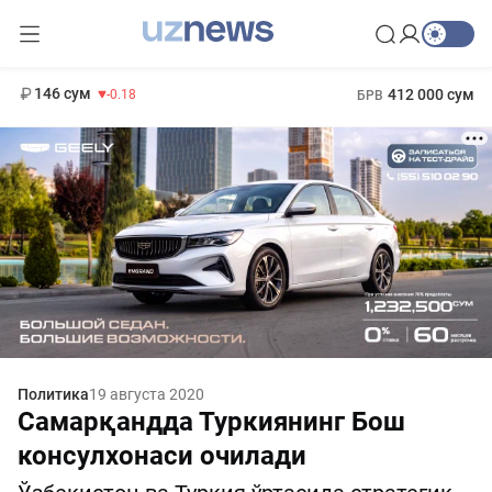
11 916 сум
28.92
13 749 сум
1 271 000 сум
32.19
МРОТ
146 сум
412 000 сум
-0.18
БРВ
Политика
19 августа 2020
Самарқандда Туркиянинг Бош
консулхонаси очилади