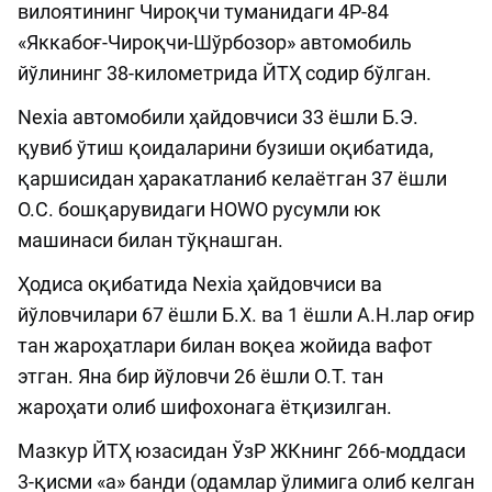
вилоятининг Чироқчи туманидаги 4Р-84
«Яккабоғ-Чироқчи-Шўрбозор» автомобиль
йўлининг 38-километрида ЙТҲ содир бўлган.
Nexia автомобили ҳайдовчиси 33 ёшли Б.Э.
қувиб ўтиш қоидаларини бузиши оқибатида,
қаршисидан ҳаракатланиб келаётган 37 ёшли
О.С. бошқарувидаги НOWO русумли юк
машинаси билан тўқнашган.
Ҳодиса оқибатида Nexia ҳайдовчиси ва
йўловчилари 67 ёшли Б.Х. ва 1 ёшли А.Н.лар оғир
тан жароҳатлари билан воқеа жойида вафот
этган. Яна бир йўловчи 26 ёшли О.Т. тан
жароҳати олиб шифохонага ётқизилган.
Мазкур ЙТҲ юзасидан ЎзР ЖКнинг 266-моддаси
3-қисми «а» банди (одамлар ўлимига олиб келган