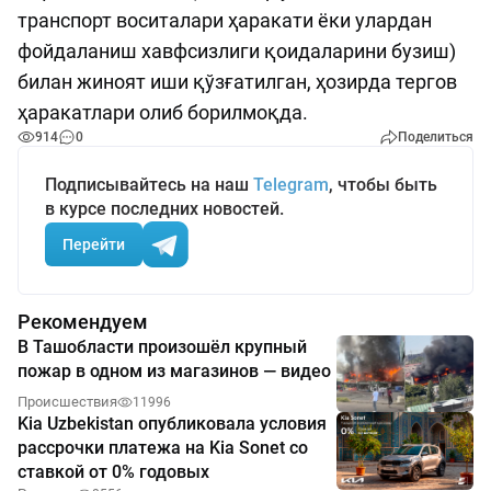
транспорт воситалари ҳаракати ёки улардан
фойдаланиш хавфсизлиги қоидаларини бузиш)
билан жиноят иши қўзғатилган, ҳозирда тергов
ҳаракатлари олиб борилмоқда.
914
0
Поделиться
Подписывайтесь на наш
Telegram
, чтобы быть
в курсе последних новостей.
Перейти
Рекомендуем
В Ташобласти произошёл крупный
пожар в одном из магазинов — видео
Происшествия
11996
Kia Uzbekistan опубликовала условия
рассрочки платежа на Kia Sonet со
ставкой от 0% годовых