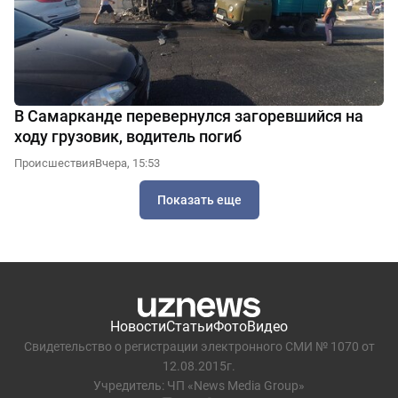
В Самарканде перевернулся загоревшийся на
ходу грузовик, водитель погиб
Происшествия
Вчера, 15:53
Показать еще
Новости
Статьи
Фото
Видео
Свидетельство о регистрации электронного СМИ № 1070 от
12.08.2015г.
Учредитель: ЧП «News Media Group»