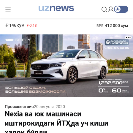
11 916 сум
28.92
13 749 сум
1 271 000 сум
32.19
МРОТ
146 сум
412 000 сум
-0.18
БРВ
Происшествия
20 августа 2020
Nexia ва юк машинаси
иштирокидаги ЙТҲда уч киши
ҳалок бўлди