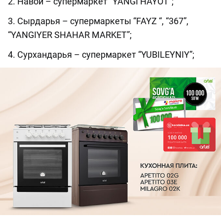
2. Навои – супермаркет “YANGI HAYOT”;
3. Сырдарья – супермаркеты “FAYZ “, “367”,
“YANGIYER SHAHAR MARKET”;
4. Сурхандарья – супермаркет “YUBILEYNIY”;