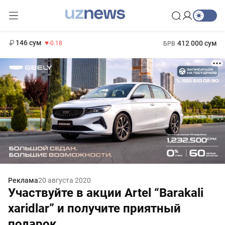
11 916 сум
28.92
13 749 сум
1 271 000 сум
32.19
МРОТ
146 сум
412 000 сум
-0.18
БРВ
Реклама
20 августа 2020
Участвуйте в акции Artel “Barakali
xaridlar” и получите приятный
подарок