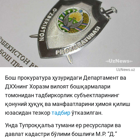
UzNews.uz
Бош прокуратура ҳузуридаги Департамент ва
ДХХнинг Хоразм вилоят бошқармалари
томонидан тадбиркорлик субъектларининг
қонуний ҳуқуқ ва манфаатларини ҳимоя қилиш
юзасидан тезкор
тадбир
ўтказилган.
Унда Тупроққалъа тумани ер ресурслари ва
давлат кадастри бўлими бошлиғи М.Р. “Д.”