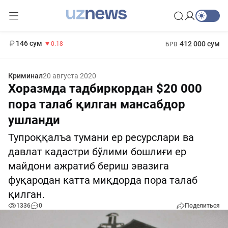
11 916 сум
28.92
13 749 сум
1 271 000 сум
32.19
МРОТ
146 сум
412 000 сум
-0.18
БРВ
Криминал
20 августа 2020
Хоразмда тадбиркордан $20 000
пора талаб қилган мансабдор
ушланди
Тупроққалъа тумани ер ресурслари ва
давлат кадастри бўлими бошлиғи ер
майдони ажратиб бериш эвазига
фуқародан катта миқдорда пора талаб
қилган.
1336
0
Поделиться