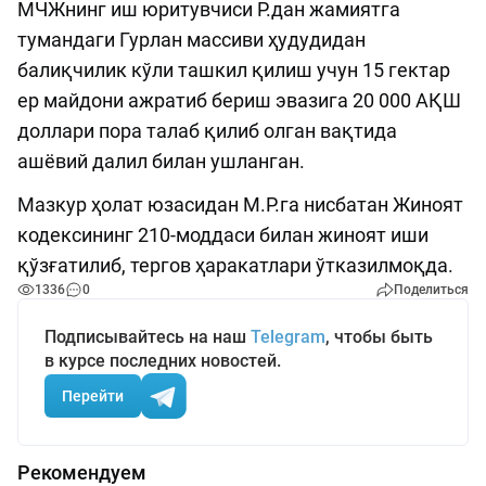
МЧЖнинг иш юритувчиси Р.дан жамиятга
тумандаги Гурлан массиви ҳудудидан
балиқчилик кўли ташкил қилиш учун 15 гектар
ер майдони ажратиб бериш эвазига 20 000 АҚШ
доллари пора талаб қилиб олган вақтида
ашёвий далил билан ушланган.
Мазкур ҳолат юзасидан М.Р.га нисбатан Жиноят
кодексининг 210-моддаси билан жиноят иши
қўзғатилиб, тергов ҳаракатлари ўтказилмоқда.
1336
0
Поделиться
Подписывайтесь на наш
Telegram
, чтобы быть
в курсе последних новостей.
Перейти
Рекомендуем