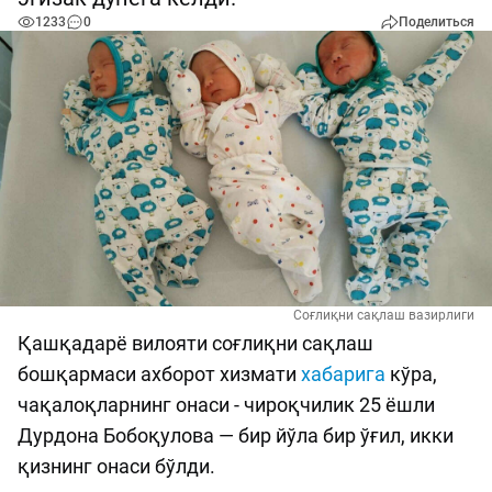
1233
0
Поделиться
Соғлиқни сақлаш вазирлиги
Қашқадарё вилояти соғлиқни сақлаш
бошқармаси ахборот хизмати
хабарига
кўра,
чақалоқларнинг онаси - чироқчилик 25 ёшли
Дурдона Бобоқулова — бир йўла бир ўғил, икки
қизнинг онаси бўлди.