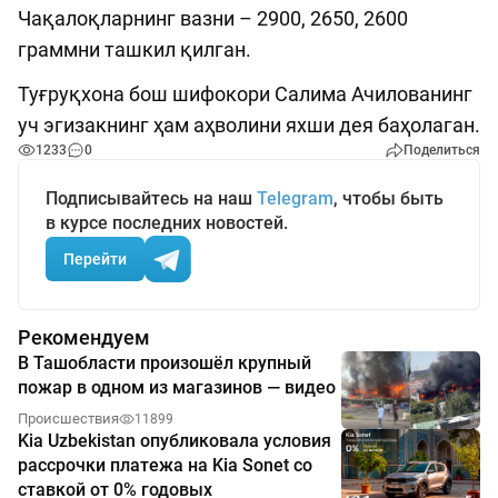
Чақалоқларнинг вазни – 2900, 2650, 2600
граммни ташкил қилган.
Туғруқхона бош шифокори Салима Ачилованинг
уч эгизакнинг ҳам аҳволини яхши дея баҳолаган.
1233
0
Поделиться
Подписывайтесь на наш
Telegram
, чтобы быть
в курсе последних новостей.
Перейти
Рекомендуем
В Ташобласти произошёл крупный
пожар в одном из магазинов — видео
Происшествия
11899
Kia Uzbekistan опубликовала условия
рассрочки платежа на Kia Sonet со
ставкой от 0% годовых