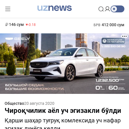
11 916 сум
28.92
13 749 сум
1 271 000 сум
32.19
МРОТ
146 сум
412 000 сум
-0.18
БРВ
Общество
20 августа 2020
Чироқчилик аёл уч эгизакли бўлди
Қарши шаҳар туғруқ комлексида уч нафар
эгизак дунёга келди.