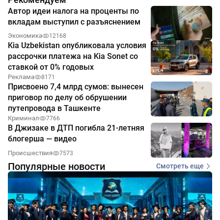
Автор идеи налога на проценты по
вкладам выступил с разъяснением
Экономика
12168
Kia Uzbekistan опубликовала условия
рассрочки платежа на Kia Sonet со
ставкой от 0% годовых
Реклама
8171
Присвоено 7,4 млрд сумов: вынесен
приговор по делу об обрушении
путепровода в Ташкенте
Криминал
7766
В Джизаке в ДТП погибла 21-летняя
блогерша — видео
Происшествия
7573
Популярные новости
Смотреть еще