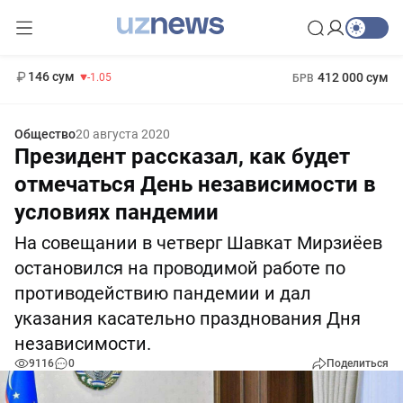
11 887 сум
-55.49
13 717 сум
1 271 000 сум
-25.83
МРОТ
146 сум
412 000 сум
-1.05
БРВ
Общество
20 августа 2020
Президент рассказал, как будет
отмечаться День независимости в
условиях пандемии
На совещании в четверг Шавкат Мирзиёев
остановился на проводимой работе по
противодействию пандемии и дал
указания касательно празднования Дня
независимости.
9116
0
Поделиться