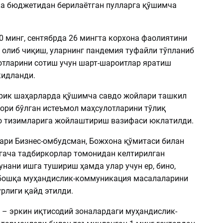
ка бюджетидан берилаётган пулларга қўшимча
0 минг, сентябрда 26 мингта корхона фаолиятини
а олиб чиқиш, уларнинг пандемия туфайли тўпланиб
отларини сотиш учун шарт-шароитлар яратиш
кидланди.
ирик шаҳарларда қўшимча савдо жойлари ташкил
қори бўлган истеъмол маҳсулотларини тўлиқ
о тизимларига жойлаштириш вазифаси юклатилди.
ари Бизнес-омбудсман, Божхона қўмитаси билан
ргача тадбиркорлар томонидан келтирилган
унани ишга тушириш ҳамда улар учун ер, бино,
а бошқа муҳандислик-коммуникация масалаларини
рлиги қайд этилди.
а – эркин иқтисодий зоналардаги муҳандислик-