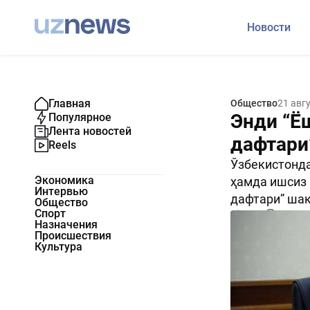
Новости
Главная
Общество
21 авг
Энди “Ё
Популярное
Лента новостей
дафтари
Reels
Ўзбекистонда
Экономика
ҳамда ишсиз 
Интервью
дафтари” ша
Общество
Спорт
7965
0
Назначения
Происшествия
Культура