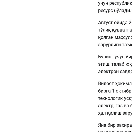
учун республи
ресурс бўлади.
Август ойида 2
тўлиқ қувватг
қолган маҳсул
зарурлиги таъ
Бунинг учун й
этиш, талаб ю
электрон савд
Вилоят ҳокимл
бирга 1 октяб
технологик уск
электр, газ в
ҳал қилиш зару
Яна бир захир