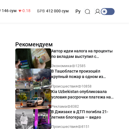
13 749 сум
32.19
МРОТ
1 271 000 сум
146 сум
-0.18
БРВ
412 000 сум
Ру
Рекомендуем
Автор идеи налога на проценты
по вкладам выступил с
разъяснением
Экономика
12585
В Ташобласти произошёл
крупный пожар в одном из
магазинов — видео
Происшествия
10858
Kia Uzbekistan опубликовала
условия рассрочки платежа на
Kia Sonet со ставкой от 0%
Реклама
8382
годовых
В Джизаке в ДТП погибла 21-
летняя блогерша — видео
Происшествия
8151