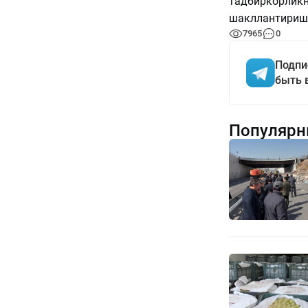
тадбиркорликн
шакллантиришг
7965
0
Подпи
быть 
Популярн