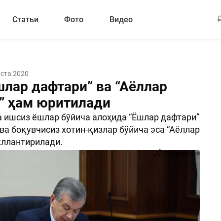
Статьи
Фото
Видео
уста 2020
шлар дафтари” ва “Аёллар
” ҳам юритилади
 ишсиз ёшлар бўйича алоҳида “Ёшлар дафтари”
ва боқувчисиз хотин-қизлар бўйича эса “Аёллар
кллантирилади.
Поделиться