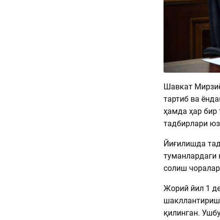
Шавкат Мирзиёе
тартиб ва ёнд
ҳамда ҳар бир
тадбирлари юз
Йиғилишда тад
туманлардаги 
солиш чоралар
Жорий йил 1 д
шакллантиришг
қилинган. Ушб