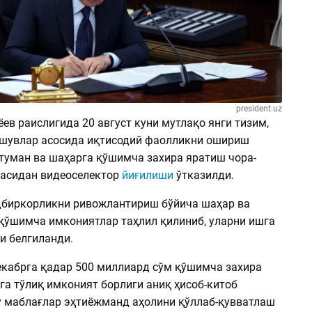
president.uz
в раислигида 20 август куни мутлақо янги тизим,
ашувлар асосида иқтисодий фаолликни ошириш
 туман ва шаҳарга қўшимча захира яратиш чора-
асидан видеоселектор
йиғилиши
ўтказилди.
биркорликни ривожлантириш бўйича шаҳар ва
қўшимча имкониятлар таҳлил қилиниб, уларни ишга
и белгиланди.
екабрга қадар 500 миллиард сўм қўшимча захира
а тўлиқ имконият борлиги аниқ ҳисоб-китоб
у маблағлар эҳтиёжманд аҳолини қўллаб-қувватлаш