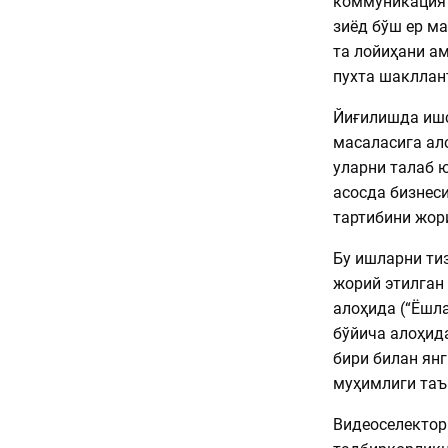
коммуникация 
зиёд бўш ер м
та лойиҳани а
пухта шакллан
Йиғилишда ишс
масаласига ал
уларни талаб 
асосда бизнес
тартибини жор
Бу ишларни ти
жорий этилган 
алоҳида (“Ёшла
бўйича алоҳида
бири билан ян
муҳимлиги та
Видеоселектор