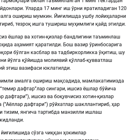
тармоқлари билан таъминланган 1 минг гектардан
айдонлари. Уларда 17 минг иш ўрни яратиладиган 120
малга ошириш мумкин. Йиғилишда ушбу лойиҳаларни
тириб, тезроқ ишга тушириш муҳимлиги қайд этилди.
из ёшлар ва хотин-қизлар бандлигини таъминлаш
оҳида аҳамият қаратилди. Бош вазир ўринбосарига
юқори бўлган касблар ва тадбиркорликка ўқитиш, шу
ини йўлга қўйишда молиявий қўллаб-қувватлаш
ий этиш вазифаси юклатилди.
зимли амалга ошириш мақсадида, мамлакатимизда
“темир дафтар”лар сингари, ишсиз ёшлар бўйича
р дафтари”), ишсиз ва боқувчисиз хотин-қизлар
 (“Аёллар дафтари”) рўйхатлар шакллантириб, ҳар
ги тизим, янгича тартибда манзилли ишлаш
ъкидланди.
 йиғилишида сўзга чиққан ҳокимлар