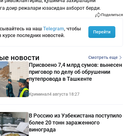
и ривожлантириш, қўшимча захираларни
а доир режалари юзасидан ахборот берди.
Поделиться
сывайтесь на наш
Telegram
, чтобы
Перейти
в курсе последних новостей.
ые новости
Смотреть еще
Присвоено 7,4 млрд сумов: вынесен
приговор по делу об обрушении
путепровода в Ташкенте
Криминал
4 августа 18:27
В Россию из Узбекистана поступило
более 20 тонн зараженного
винограда