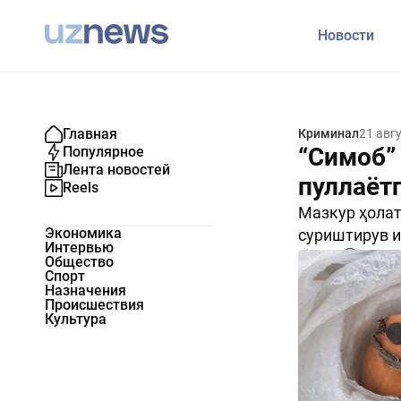
Новости
Главная
Криминал
21 авг
“Симоб”
Популярное
Лента новостей
пуллаёт
Reels
Мазкур ҳолат
Экономика
суриштирув 
Интервью
2834
0
Общество
Спорт
Назначения
Происшествия
Культура