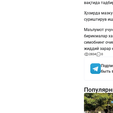
вақтида тадби
Ҳозирда мазку
суриштирув иш
Маълумот учун
бирикмалар ха
симобнинг очи
жиддий зарар 
2834
0
Подпи
быть 
Популярн