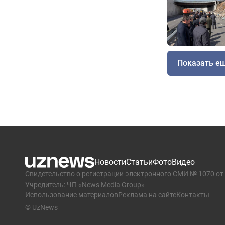
Показать е
Новости
Статьи
Фото
Видео
Свидетельство о регистрации электронного СМИ № 1070 от 
Учредитель: ЧП «News Media Group»
Использование материалов
Реклама на сайте
Контакты
© UzNews