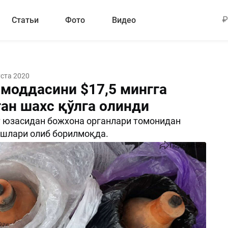
Статьи
Фото
Видео
уста 2020
 моддасини $17,5 мингга
ган шахс қўлга олинди
 юзасидан божхона органлари томонидан
ишлари олиб борилмоқда.
Поделиться