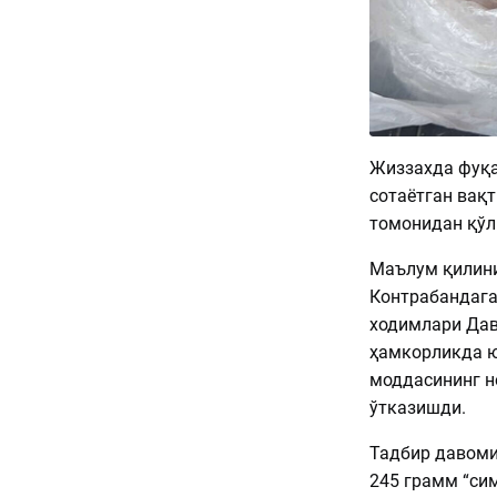
Жиззахда фуқа
сотаётган вақ
томонидан қў
Маълум қилини
Контрабандага
ходимлари Дав
ҳамкорликда ю
моддасининг н
ўтказишди.
Тадбир давоми
245 грамм “си