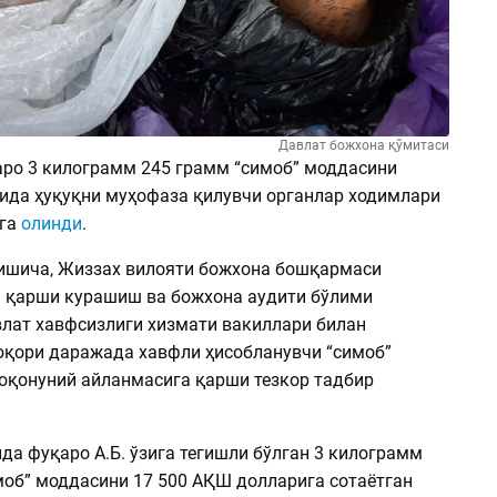
Давлат божхона қўмитаси
ро 3 килограмм 245 грамм “симоб” моддасини
тида ҳуқуқни муҳофаза қилувчи органлар ходимлари
лга
олинди
.
шича, Жиззах вилояти божхона бошқармаси
 қарши курашиш ва божхона аудити бўлими
лат хавфсизлиги хизмати вакиллари билан
қори даражада хавфли ҳисобланувчи “симоб”
оқонуний айланмасига қарши тезкор тадбир
да фуқаро А.Б. ўзига тегишли бўлган 3 килограмм
моб” моддасини 17 500 АҚШ долларига сотаётган