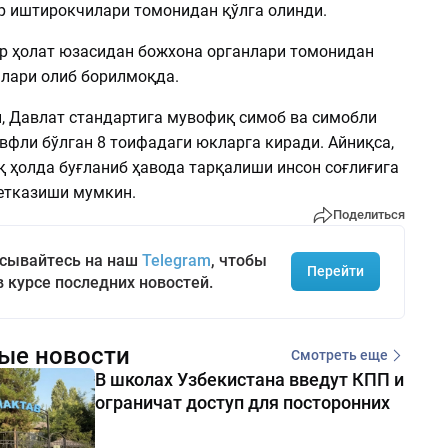
р иштирокчилари томонидан қўлга олинди.
р ҳолат юзасидан божхона органлари томонидан
лари олиб борилмоқда.
, Давлат стандартига мувофиқ симоб ва симобли
вфли бўлган 8 тоифадаги юкларга киради. Айниқса,
қ ҳолда буғланиб ҳавода тарқалиши инсон соғлиғига
етказиши мумкин.
Поделиться
сывайтесь на наш
Telegram
, чтобы
Перейти
в курсе последних новостей.
ые новости
Смотреть еще
В школах Узбекистана введут КПП и
ограничат доступ для посторонних