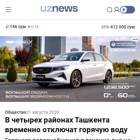
11 916 сум
28.92
13 749 сум
1 271 000 сум
32.19
МРОТ
146 сум
412 000 сум
-0.18
БРВ
Общество
21 августа 2020
В четырех районах Ташкента
временно отключат горячую воду