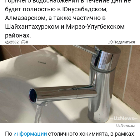
Горячего водоснабжения в течение дня не
будет полностью в Юнусабадском,
Алмазарском, а также частично в
Шайхантахурском и Мирзо-Улугбекском
районах.
25821
0
Поделиться
UzNews.uz
По
информации
столичного хокимията, в рамках