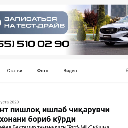
Статьи
Фото
Видео
густа 2020
нт пишлоқ ишлаб чиқарувчи
рхонани бориб кўрди
ёев Бектемир туманидаги “Prof- Milk” қўшма