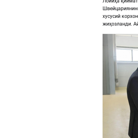
Лойиҳа қиймат
Швейцариянинг 
хусусий корхо
жиҳозланди. А