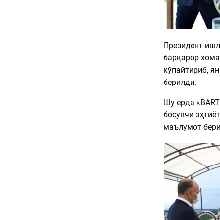
Президент ишл
барқарор хома
кўпайтириб, я
берилди.
Шу ерда «BART
босувчи эҳтиё
маълумот бери