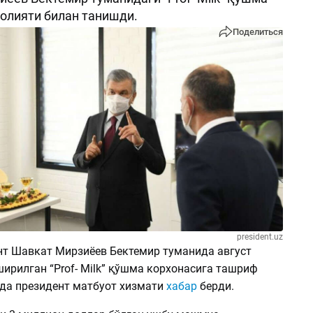
олияти билан танишди.
Поделиться
president.uz
ент Шавкат Мирзиёев Бектемир туманида август
ирилган “Prof- Milk” қўшма корхонасига ташриф
қда президент матбуот хизмати
хабар
берди.