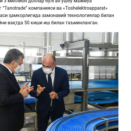
и 3 миллион доллар бўлган ушбу мажмуа
“Tanotrade” компанияси ва «Toshelektroapparat»
наси ҳамкорлигида замонавий технологиялар билан
йни вақтда 50 киши иш билан таъминланган.