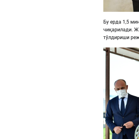
Бу ерда 1,5 ми
чиқарилади. Ж
тўлдириши реж