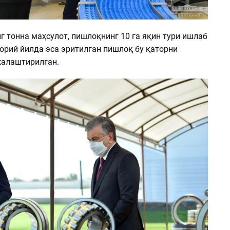
нг тонна маҳсулот, пишлоқнинг 10 га яқин тури ишлаб
орий йилда эса эритилган пишлоқ бу қаторни
алаштирилган.