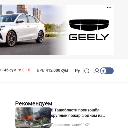
11 916 сум
28.92
13 749 сум
32.19
МРОТ
1 271 000 сум
146 сум
-0.18
БРВ
412 000 сум
Ру
Рекомендуем
В Ташобласти произошёл
крупный пожар в одном из
магазинов — видео
Происшествия
11421