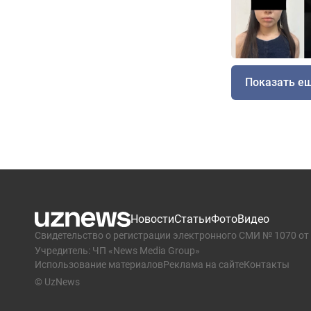
Показать е
Новости
Статьи
Фото
Видео
Свидетельство о регистрации электронного СМИ № 1070 от 
Учредитель: ЧП «News Media Group»
Использование материалов
Реклама на сайте
Контакты
© UzNews