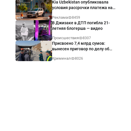
Kia Uzbekistan опубликовала
условия рассрочки платежа на
Kia Sonet со ставкой от 0%
Реклама
8459
годовых
В Джизаке в ДТП погибла 21-
летняя блогерша — видео
Происшествия
8307
Присвоено 7,4 млрд сумов:
вынесен приговор по делу об
обрушении путепровода в
Криминал
8026
Ташкенте