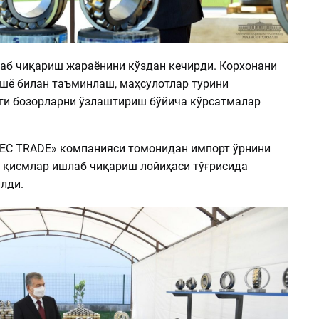
аб чиқариш жараёнини кўздан кечирди. Корхонани
шё билан таъминлаш, маҳсулотлар турини
нги бозорларни ўзлаштириш бўйича кўрсатмалар
EC TRADE» компанияси томонидан импорт ўрнини
т қисмлар ишлаб чиқариш лойиҳаси тўғрисида
лди.