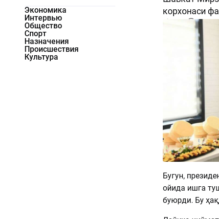
Экономика
корхонаси фа
Интервью
1404
0
Общество
Спорт
Назначения
Происшествия
Культура
Бугун, презид
ойида ишга туш
буюрди. Бу ҳа