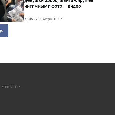
девушки $3000, шантажируя её
интимными фото — видео
Криминал
Вчера, 10:06
ще
12.08.2015г.