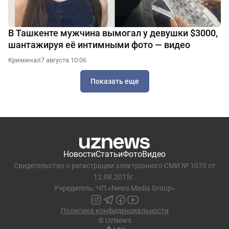
В Ташкенте мужчина вымогал у девушки $3000,
шантажируя её интимными фото — видео
Криминал
7 августа 10:06
Показать еще
Новости
Статьи
Фото
Видео
Свидетельство о регистрации электронного СМИ № 1070 от
12.08.2015г.
Учредитель: ЧП «News Media Group»
Политика конфиденциальности
© UzNews