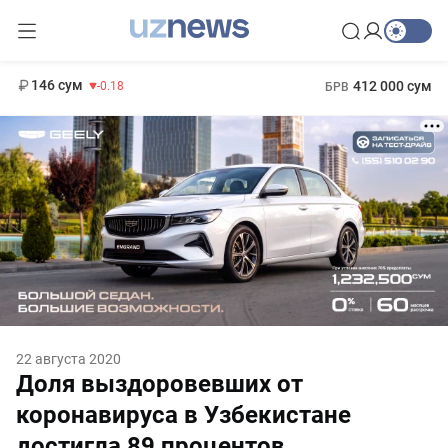
11 916 сум
28.92
13 749 сум
1 271 000 сум
32.19
МРОТ
146 сум
412 000 сум
-0.18
БРВ
22 августа 2020
Доля выздоровевших от
коронавируса в Узбекистане
достигла 89 процентов