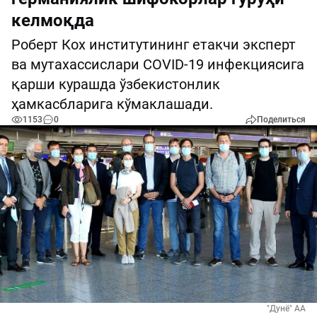
келмоқда
Роберт Кох институтининг етакчи эксперт
ва мутахассислари COVID-19 инфекциясига
қарши курашда ўзбекистонлик
ҳамкасбларига кўмаклашади.
1153
0
Поделиться
"Дунё" АА