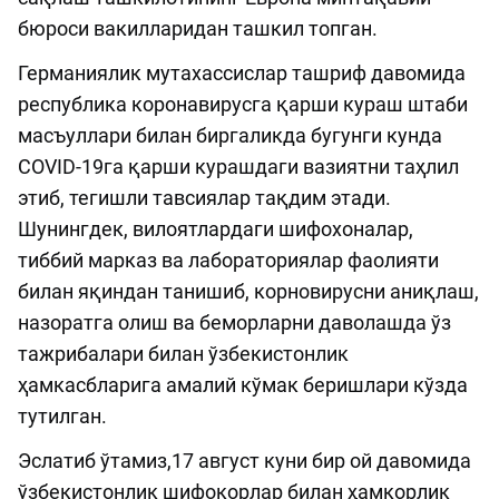
бюроси вакилларидан ташкил топган.
Германиялик мутахассислар ташриф давомида
республика коронавирусга қарши кураш штаби
масъуллари билан биргаликда бугунги кунда
COVID-19га қарши курашдаги вазиятни таҳлил
этиб, тегишли тавсиялар тақдим этади.
Шунингдек, вилоятлардаги шифохоналар,
тиббий марказ ва лабораториялар фаолияти
билан яқиндан танишиб, корновирусни аниқлаш,
назоратга олиш ва беморларни даволашда ўз
тажрибалари билан ўзбекистонлик
ҳамкасбларига амалий кўмак беришлари кўзда
тутилган.
Эслатиб ўтамиз,17 август куни бир ой давомида
ўзбекистонлик шифокорлар билан ҳамкорлик