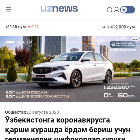
11 952 сум
36.46
13 780 сум
1 271 000 сум
30.12
МРОТ
145 сум
412 000 сум
-0.98
БРВ
Общество
22 августа 2020
Ўзбекистонга коронавирусга
қарши курашда ёрдам бериш учун
германиялик шифокорлар гуруҳи