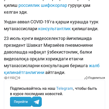
қилиш
россиялик шифокорлар
гуруҳи ҳам
келган эди.
Ундан аввал COVID-19’га қарши курашда турк
мутахассислари
консультантлик
қилишганди.
23 июль кунги видеоселектор йиғилишида
президент Шавкат Мирзиёев пневмонияни
даволашда нафақат ўзбекистонлик, балки
видеоалоқа орқали хориждаги етакчи
мутахассисларни консультация беришга
жалб
қилинаётганлигини
айтганди.
1153
0
Поделиться
Подписывайтесь на наш
Telegram
, чтобы быть
в курсе последних новостей.
Перейти