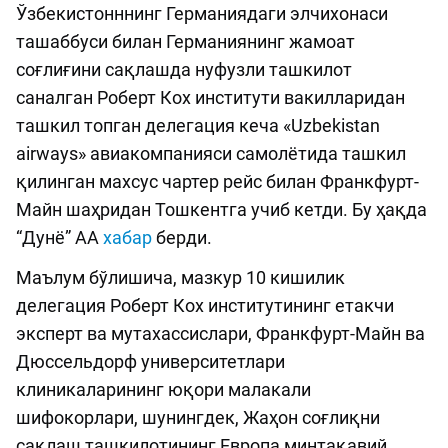
Ўзбекистонннинг Германиядаги элчихонаси
ташаббуси билан Германиянинг жамоат
соғлиғини сақлашда нуфузли ташкилот
саналган Роберт Кох институти вакилларидан
ташкил топган делегация кеча «Uzbekistan
airways» авиакомпанияси самолётида ташкил
қилинган махсус чартер рейс билан Франкфурт-
Майн шаҳридан Тошкентга учиб кетди. Бу ҳақда
“Дунё” АА
хабар
берди.
Маълум бўлишича, мазкур 10 кишилик
делегация Роберт Кох институтининг етакчи
эксперт ва мутахассислари, Франкфурт-Майн ва
Дюссельдорф университетлари
клиникаларининг юқори малакали
шифокорлари, шунингдек, Жаҳон соғлиқни
сақлаш ташкилотининг Европа минтақавий