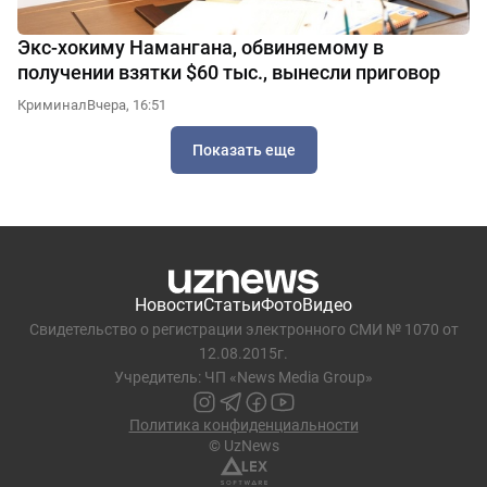
Экс-хокиму Намангана, обвиняемому в
получении взятки $60 тыс., вынесли приговор
Криминал
Вчера, 16:51
Показать еще
Новости
Статьи
Фото
Видео
Свидетельство о регистрации электронного СМИ № 1070 от
12.08.2015г.
Учредитель: ЧП «News Media Group»
Политика конфиденциальности
© UzNews