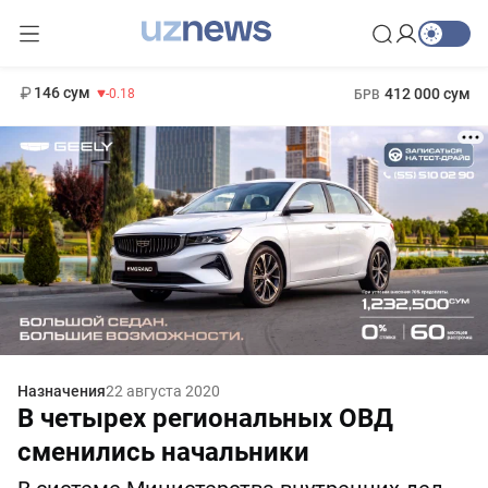
11 916 сум
28.92
13 749 сум
1 271 000 сум
32.19
МРОТ
146 сум
412 000 сум
-0.18
БРВ
Назначения
22 августа 2020
В четырех региональных ОВД
сменились начальники