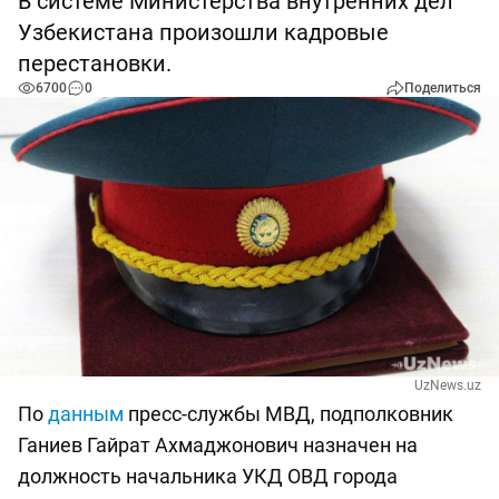
В системе Министерства внутренних дел
Узбекистана произошли кадровые
перестановки.
6700
0
Поделиться
UzNews.uz
По
данным
пресс-службы МВД, подполковник
Ганиев Гайрат Ахмаджонович назначен на
должность начальника УКД ОВД города