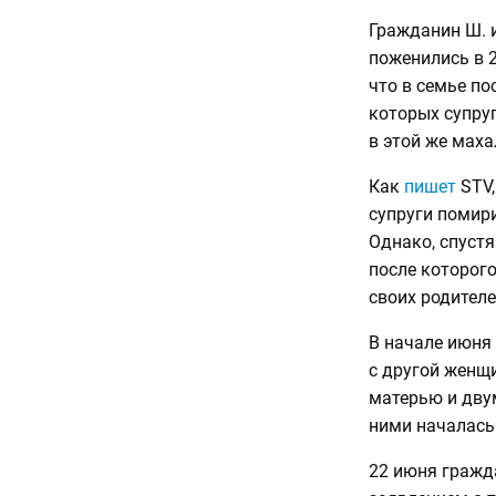
Гражданин Ш. 
поженились в 2
что в семье по
которых супруг
в этой же мах
Как
пишет
STV,
супруги помир
Однако, спуст
после которого
своих родителе
В начале июня
с другой женщи
матерью и двум
ними началась 
22 июня гражда