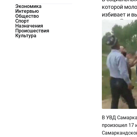
Экономика
которой моло
Интервью
избивает и в
Общество
Спорт
42989
0
Назначения
Происшествия
Культура
В УВД Самарка
произошел 17 
Самаркандской