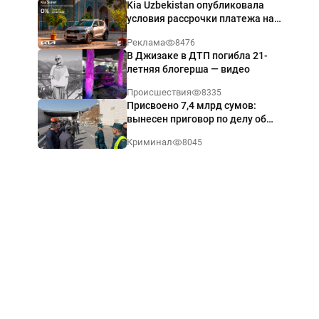
Kia Uzbekistan опубликовала
условия рассрочки платежа на
Kia Sonet со ставкой от 0%
Реклама
8476
годовых
В Джизаке в ДТП погибла 21-
летняя блогерша — видео
Происшествия
8335
Присвоено 7,4 млрд сумов:
вынесен приговор по делу об
обрушении путепровода в
Криминал
8045
Ташкенте