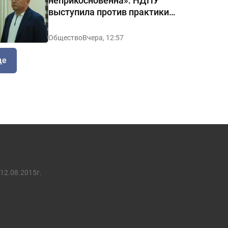
неприкосновенна»: НДПУ
выступила против практики
«позорных домов и махаллей»
Общество
Вчера, 12:57
ще
12.08.2015г.