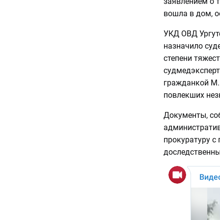
заявлением о т
вошла в дом, о
УКД ОВД Ургут
назначило суд
степени тяжес
судмедэксперт
гражданкой М. 
повлекших нез
Документы, со
административ
прокуратуру с
доследственны