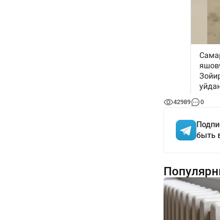
42989
0
Подпи
быть 
Популярн