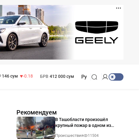
11 916 сум
28.92
13 749 сум
32.19
МРОТ
1 271 000 сум
146 сум
-0.18
БРВ
412 000 сум
Ру
Рекомендуем
В Ташобласти произошёл
крупный пожар в одном из
магазинов — видео
Происшествия
11504