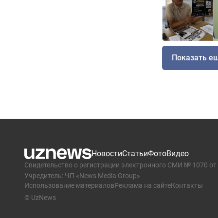
Показать е
Новости
Статьи
Фото
Видео
Свидетельство о регистрации электронного СМИ № 1070 от 
Учредитель: ЧП «News Media Group»
Использование материалов
Реклама на сайте
Контакты
© UzNews