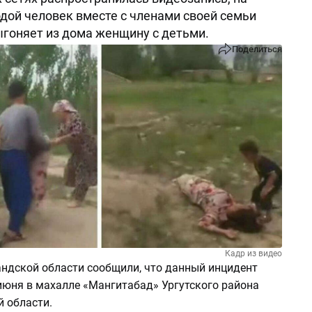
дой человек вместе с членами своей семьи
ыгоняет из дома женщину с детьми.
Поделиться
Кадр из видео
ндской области сообщили, что данный инцидент
июня в махалле «Мангитабад» Ургутского района
 области.