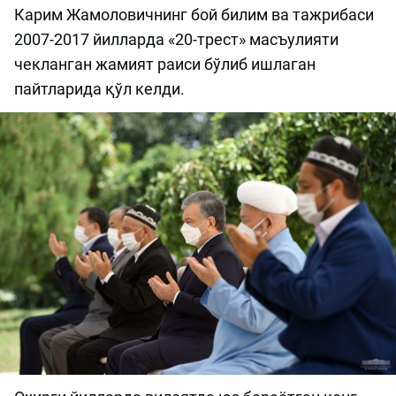
Карим Жамоловичнинг бой билим ва тажрибаси
2007-2017 йилларда «20-трест» масъулияти
чекланган жамият раиси бўлиб ишлаган
пайтларида қўл келди.