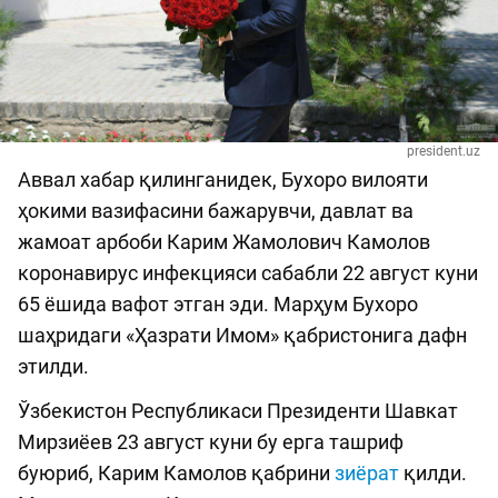
president.uz
Аввал хабар қилинганидек, Бухоро вилояти
ҳокими вазифасини бажарувчи, давлат ва
жамоат арбоби Карим Жамолович Камолов
коронавирус инфекцияси сабабли 22 август куни
65 ёшида вафот этган эди. Марҳум Бухоро
шаҳридаги «Ҳазрати Имом» қабристонига дафн
этилди.
Ўзбекистон Республикаси Президенти Шавкат
Мирзиёев 23 август куни бу ерга ташриф
буюриб, Карим Камолов қабрини
зиёрат
қилди.