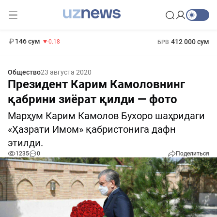
11 916 сум
28.92
13 749 сум
1 271 000 сум
32.19
МРОТ
146 сум
412 000 сум
-0.18
БРВ
Общество
23 августа 2020
Президент Карим Камоловнинг
қабрини зиёрат қилди — фото
Марҳум Карим Камолов Бухоро шаҳридаги
«Ҳазрати Имом» қабристонига дафн
этилди.
1235
0
Поделиться