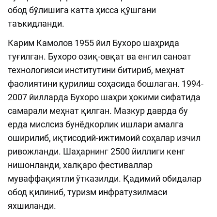
обод бўлишига катта ҳисса қўшгани
таъкидланди.
Карим Камолов 1955 йил Бухоро шаҳрида
туғилган. Бухоро озиқ-овқат ва енгил саноат
технологияси институтини битириб, меҳнат
фаолиятини қурилиш соҳасида бошлаган. 1994-
2007 йилларда Бухоро шаҳри ҳокими сифатида
самарали меҳнат қилган. Мазкур даврда бу
ерда мислсиз бунёдкорлик ишлари амалга
оширилиб, иқтисодий-ижтимоий соҳалар изчил
ривожланди. Шаҳарнинг 2500 йиллиги кенг
нишонланди, халқаро фестиваллар
муваффақиятли ўтказилди. Қадимий обидалар
обод қилиниб, туризм инфратузилмаси
яхшиланди.