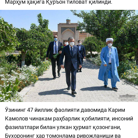
Марҳум ҳақига Қуръон тиловат қилинди.
Ўзининг 47 йиллик фаолияти давомида Карим
Камолов чинакам раҳбарлик қобилияти, инсоний
фазилатлари билан улкан ҳурмат қозонгани,
Бухоронинг ҳар томонлама ривожланиши ва