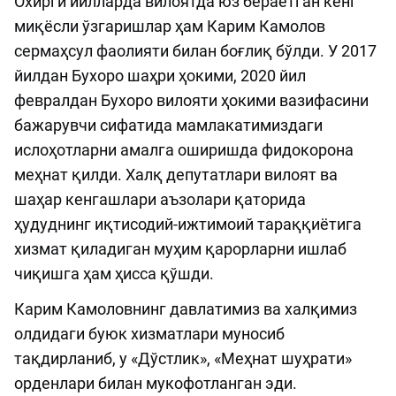
Охирги йилларда вилоятда юз бераётган кенг
миқёсли ўзгаришлар ҳам Карим Камолов
сермаҳсул фаолияти билан боғлиқ бўлди. У 2017
йилдан Бухоро шаҳри ҳокими, 2020 йил
февралдан Бухоро вилояти ҳокими вазифасини
бажарувчи сифатида мамлакатимиздаги
ислоҳотларни амалга оширишда фидокорона
меҳнат қилди. Халқ депутатлари вилоят ва
шаҳар кенгашлари аъзолари қаторида
ҳудуднинг иқтисодий-ижтимоий тараққиётига
хизмат қиладиган муҳим қарорларни ишлаб
чиқишга ҳам ҳисса қўшди.
Карим Камоловнинг давлатимиз ва халқимиз
олдидаги буюк хизматлари муносиб
тақдирланиб, у «Дўстлик», «Меҳнат шуҳрати»
орденлари билан мукофотланган эди.