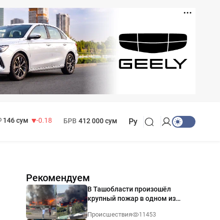
11 916 сум
28.92
13 749 сум
32.19
МРОТ
1 271 000 сум
146 сум
-0.18
БРВ
412 000 сум
Ру
Рекомендуем
В Ташобласти произошёл
крупный пожар в одном из
магазинов — видео
Происшествия
11453