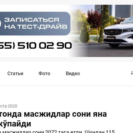
Статьи
Фото
Видео
уста 2020
тонда масжидлар сони яна
 кўпайди
 масжидлар сони 2072 тага етди. Шундан 115