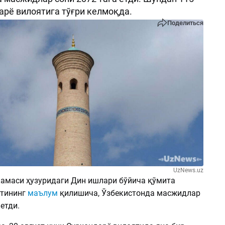
арё вилоятига тўғри келмоқда.
Поделиться
UzNews.uz
амаси ҳузуридаги Дин ишлари бўйича қўмита
атининг
маълум
қилишича, Ўзбекистонда масжидлар
етди.