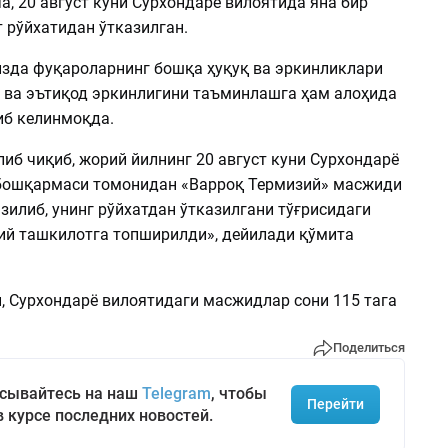
, 20 август куни Сурхондарё вилоятида яна бир
 рўйхатидан ўтказилган.
да фуқароларнинг бошқа ҳуқуқ ва эркинликлари
 ва эътиқод эркинлигини таъминлашга ҳам алоҳида
иб келинмоқда.
иб чиқиб, жорий йилнинг 20 август куни Сурхондарё
бошқармаси томонидан «Варроқ Термизий» масжиди
зилиб, унинг рўйхатдан ўтказилгани тўғрисидаги
ий ташкилотга топширилди», дейилади қўмита
, Сурхондарё вилоятидаги масжидлар сони 115 тага
Поделиться
сывайтесь на наш
Telegram
, чтобы
Перейти
в курсе последних новостей.