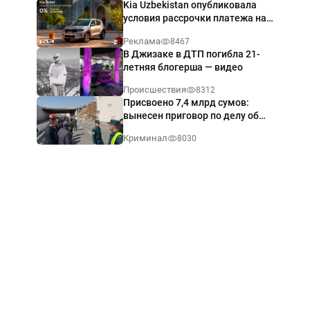
Kia Uzbekistan опубликовала
условия рассрочки платежа на
Kia Sonet со ставкой от 0%
Реклама
8467
годовых
В Джизаке в ДТП погибла 21-
летняя блогерша — видео
Происшествия
8312
Присвоено 7,4 млрд сумов:
вынесен приговор по делу об
обрушении путепровода в
Криминал
8030
Ташкенте