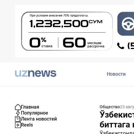
Новости
Главная
Общество
23 авг
Ўзбекис
Популярное
Лента новостей
биттага
Reels
Ўзбекистонда