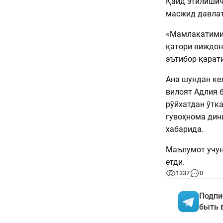
Қайд этилишича
масжид давлат
«Мамлакатимиз
қатори виждон
эътибор қарат
Ана шундан кел
вилоят Адлия 
рўйхатдан ўтка
гувоҳнома дин
хабарида.
Маълумот учун
етди.
1337
0
Подпи
быть 