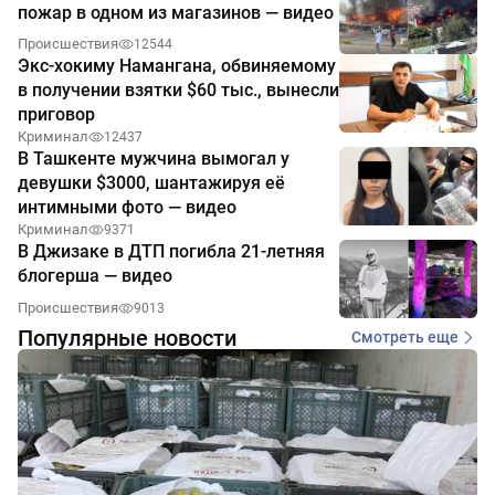
пожар в одном из магазинов — видео
Происшествия
12544
Экс-хокиму Намангана, обвиняемому
в получении взятки $60 тыс., вынесли
приговор
Криминал
12437
В Ташкенте мужчина вымогал у
девушки $3000, шантажируя её
интимными фото — видео
Криминал
9371
В Джизаке в ДТП погибла 21-летняя
блогерша — видео
Происшествия
9013
Популярные новости
Смотреть еще