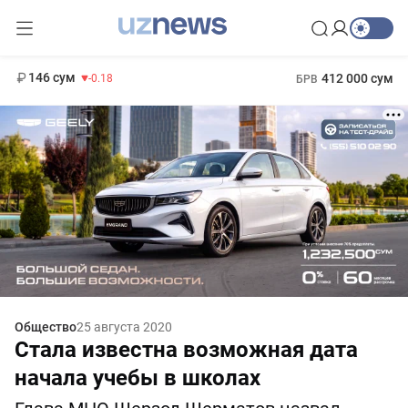
11 916 сум
28.92
13 749 сум
1 271 000 сум
32.19
МРОТ
146 сум
412 000 сум
-0.18
БРВ
Общество
25 августа 2020
Стала известна возможная дата
начала учебы в школах