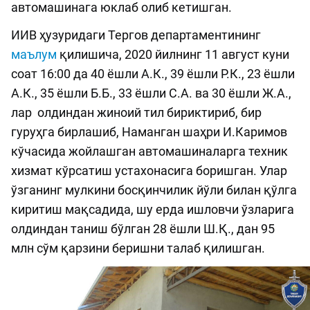
автомашинага юклаб олиб кетишган.
ИИВ ҳузуридаги Тергов департаментининг
маълум
қилишича, 2020 йилнинг 11 август куни
соат 16:00 да 40 ёшли А.К., 39 ёшли Р.К., 23 ёшли
А.К., 35 ёшли Б.Б., 33 ёшли С.А. ва 30 ёшли Ж.А.,
лар олдиндан жиноий тил бириктириб, бир
гуруҳга бирлашиб, Наманган шаҳри И.Каримов
кўчасида жойлашган автомашиналарга техник
хизмат кўрсатиш устахонасига боришган. Улар
ўзганинг мулкини босқинчилик йўли билан қўлга
киритиш мақсадида, шу ерда ишловчи ўзларига
олдиндан таниш бўлган 28 ёшли Ш.Қ., дан 95
млн сўм қарзини беришни талаб қилишган.