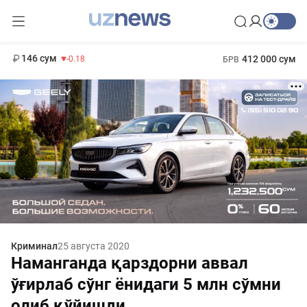
11 916 сум
28.92
13 749 сум
1 271 000 сум
32.19
МРОТ
146 сум
412 000 сум
-0.18
БРВ
Криминал
25 августа 2020
Наманганда қарздорни аввал
ўғирлаб сўнг ёнидаги 5 млн сўмни
олиб қўйишди