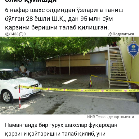
6 нафар шахс олдиндан ўзларига таниш
бўлган 28 ёшли Ш.Қ., дан 95 млн сўм
қарзини беришни талаб қилишган.
1488
0
Поделиться
ИИВ Тергов департаменти
Наманганда бир гуруҳ шахслар фуқародан
қарзини қайтаришни талаб қилиб, уни