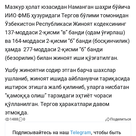
Мазкур ҳолат юзасидан Наманган шаҳри бўйича
ИИО ФМБ ҳузуридаги Тергов бўлими томонидан
Ўзбекистон Республикаси Жиноят кодексининг
137-моддаси 2-қисми “в” банди (одам ўғирлаш)
ва 164-моддаси 2-қисми “б” банди (босқинчилик)
ҳамда 277-моддаси 2-қисми “б” банди
(безорилик) билан жиноят иши қўзғатилган.
Ушбу жиноятни содир этган барча шахслар
ушланиб, жиноят ишида айбланувчи тариқасида
иштирок этишга жалб қилиниб, уларга нисбатан
“қамоққа олиш” тарзидаги эҳтиёт чораси
қўлланилган. Тергов ҳаракатлари давом
этмоқда.
1488
0
Поделиться
Подписывайтесь на наш
Telegram
, чтобы быть