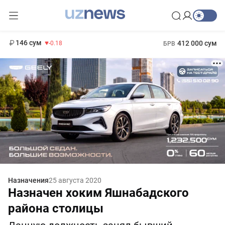
11 916 сум
28.92
13 749 сум
1 271 000 сум
32.19
МРОТ
146 сум
412 000 сум
-0.18
БРВ
Назначения
25 августа 2020
Назначен хоким Яшнабадского
района столицы