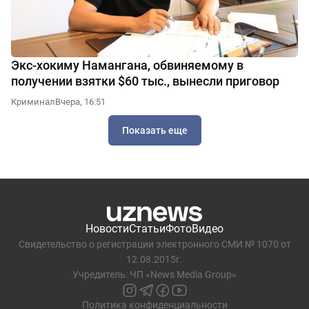
Экс-хокиму Намангана, обвиняемому в
получении взятки $60 тыс., вынесли приговор
Криминал
Вчера, 16:51
Показать еще
Новости
Статьи
Фото
Видео
Свидетельство о регистрации электронного СМИ № 1070 от
12.08.2015г.
Учредитель: ЧП «News Media Group»
Политика конфиденциальности