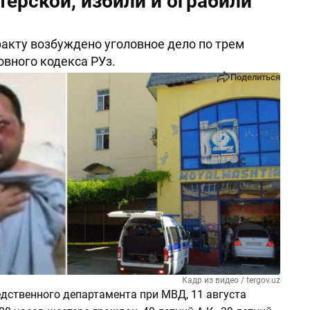
терской, избили и ограбили
акту возбуждено уголовное дело по трем
овного кодекса РУз.
Поделиться
Кадр из видео / tergov.uz
дственного департамента при МВД, 11 августа