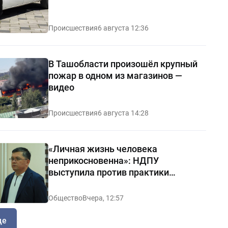
Происшествия
6 августа 12:36
В Ташобласти произошёл крупный
пожар в одном из магазинов —
видео
Происшествия
6 августа 14:28
«Личная жизнь человека
неприкосновенна»: НДПУ
выступила против практики
«позорных домов и махаллей»
Общество
Вчера, 12:57
ще