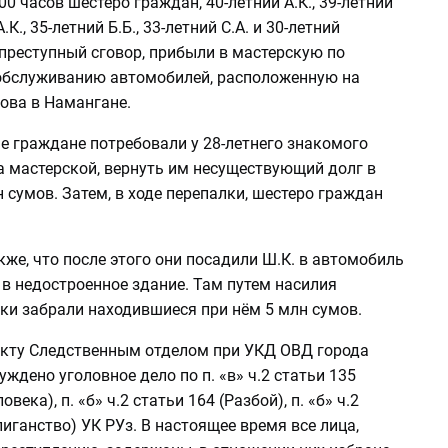
00 часов шестеро граждан, 40-летний А.К., 39-летний
А.К., 35-летний Б.Б., 33-летний С.А. и 30-летний
 преступный сговор, прибыли в мастерскую по
обслуживанию автомобилей, расположенную на
мова в Намангане.
 граждане потребовали у 28-летнего знакомого
а мастерской, вернуть им несуществующий долг в
 сумов. Затем, в ходе перепалки, шестеро граждан
же, что после этого они посадили Ш.К. в автомобиль
и в недостроенное здание. Там путем насилия
и забрали находившиеся при нём 5 млн сумов.
кту Следственным отделом при УКД ОВД города
ждено уголовное дело по п. «в» ч.2 статьи 135
века), п. «б» ч.2 статьи 164 (Разбой), п. «б» ч.2
лиганство) УК РУз. В настоящее время все лица,