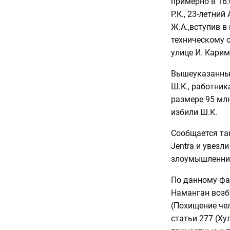
примерно в 16:
Р.К., 23-летний 
Ж.А.,вступив в
техническому 
улице И. Кари
Вышеуказанные
Ш.К., работник
размере 95 млн
избили Ш.К.
Сообщается так
Jentra и увезл
злоумышленник
По данному фа
Наманган возбу
(Похищение чело
статьи 277 (Ху