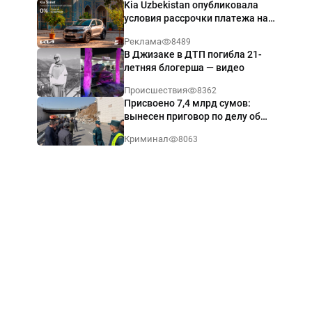
Kia Uzbekistan опубликовала
условия рассрочки платежа на
Kia Sonet со ставкой от 0%
Реклама
8489
годовых
В Джизаке в ДТП погибла 21-
летняя блогерша — видео
Происшествия
8362
Присвоено 7,4 млрд сумов:
вынесен приговор по делу об
обрушении путепровода в
Криминал
8063
Ташкенте