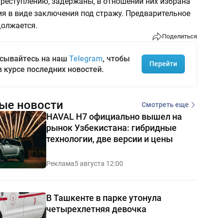
преступлению, задержаны, в отношении них избрана
ия в виде заключения под стражу. Предварительное
должается.
Поделиться
сывайтесь на наш
Telegram
, чтобы
Перейти
в курсе последних новостей.
ые новости
Смотреть еще
HAVAL H7 официально вышел на
рынок Узбекистана: гибридные
технологии, две версии и цены
Реклама
5 августа 12:00
В Ташкенте в парке утонула
четырехлетняя девочка