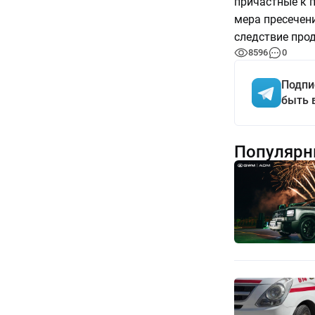
причастные к 
мера пресечен
следствие про
8596
0
Подпи
быть 
Популярн