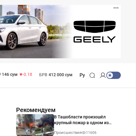
11 916 сум
28.92
13 749 сум
32.19
МРОТ
1 271 000 сум
146 сум
-0.18
БРВ
412 000 сум
Ру
Рекомендуем
В Ташобласти произошёл
крупный пожар в одном из
магазинов — видео
Происшествия
11606