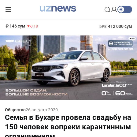
11 916 сум
28.92
13 749 сум
1 271 000 сум
32.19
МРОТ
146 сум
412 000 сум
-0.18
БРВ
Общество
26 августа 2020
Семья в Бухаре провела свадьбу на
150 человек вопреки карантинным
ограничениям