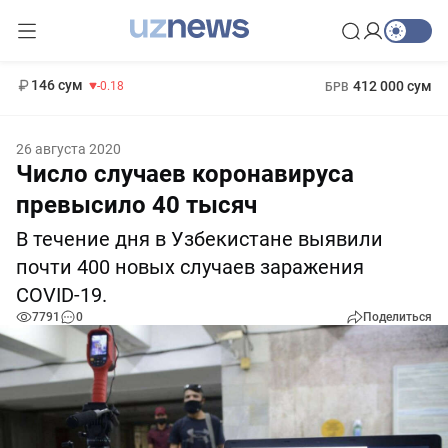
11 916 сум
28.92
13 749 сум
1 271 000 сум
32.19
МРОТ
146 сум
412 000 сум
-0.18
БРВ
26 августа 2020
Число случаев коронавируса
превысило 40 тысяч
В течение дня в Узбекистане выявили
почти 400 новых случаев заражения
COVID-19.
7791
0
Поделиться