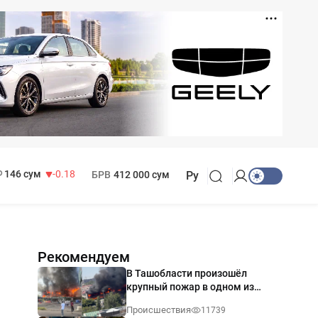
11 916 сум
28.92
13 749 сум
32.19
МРОТ
1 271 000 сум
146 сум
-0.18
БРВ
412 000 сум
Ру
Рекомендуем
В Ташобласти произошёл
крупный пожар в одном из
магазинов — видео
Происшествия
11739