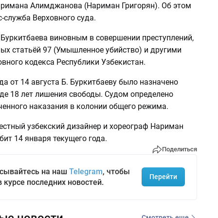
римана Алимджанова (Нариман Григорян). Об этом
-служба Верховного суда.
. Буркитбаева виновным в совершении преступлений,
ых статьёй 97 (Умышленное убийство) и другими
овного кодекса Республики Узбекистан.
а от 14 августа Б. Буркитбаеву было назначено
иде 18 лет лишения свободы. Судом определено
ченного наказания в колонии общего режима.
вестный узбекский дизайнер и хореограф Нариман
бит 14 января текущего года.
Поделиться
сывайтесь на наш
Telegram
, чтобы
Перейти
в курсе последних новостей.
ые новости
Смотреть еще