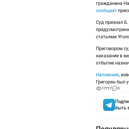
гражданина На
сообщает
пресс
Суд признал Б
предусмотренн
статьями Угол
Приговором суд
наказание в в
отбытие назна
Напомним
, из
Григорян был у
17717
0
Подпи
быть 
Популярн