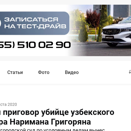
Статьи
Фото
Видео
уста 2020
 приговор убийце узбекского
ра Наримана Григоряна
городской суд по уголовным делам вынес