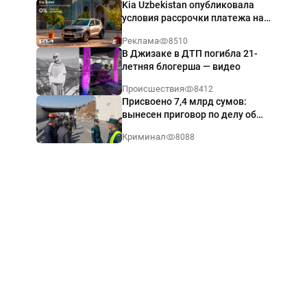
Kia Uzbekistan опубликовала
условия рассрочки платежа на
Kia Sonet со ставкой от 0%
Реклама
8510
годовых
В Джизаке в ДТП погибла 21-
летняя блогерша — видео
Происшествия
8412
Присвоено 7,4 млрд сумов:
вынесен приговор по делу об
обрушении путепровода в
Криминал
8088
Ташкенте