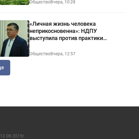
Общество
Вчера, 10:28
«Личная жизнь человека
неприкосновенна»: НДПУ
выступила против практики
«позорных домов и махаллей»
Общество
Вчера, 12:57
ще
12.08.2015г.