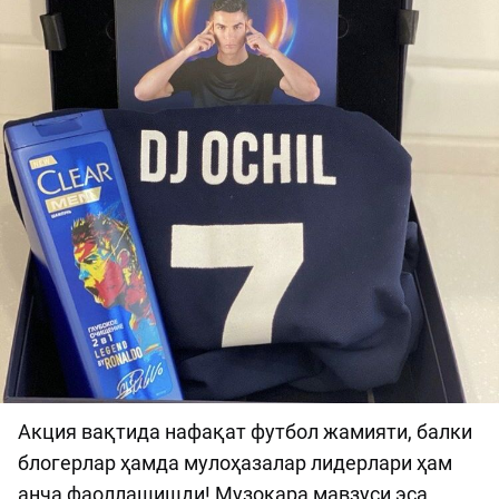
Акция вақтида нафақат футбол жамияти, балки
блогерлар ҳамда мулоҳазалар лидерлари ҳам
анча фаоллашишди! Музокара мавзуси эса