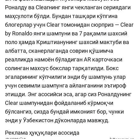
Роналду ва Clearнинг янги чекланган сериядаги
маҳсулоти бўлди. Бундан ташқари кўпгина
блогерлар учун Clear томонидан сюрприз — Clear
by Ronaldo янги шампуни ва 7 рақамли шахсий
поло ҳамда Криштианунинг шахсий мактуби ва
албатта, сканерлаганда соврин қўшимча
реалликда намоён бўладиган AR карточкаси
солинган махсус бокслар тарқатилди. Бокс
эгаларининг кўпчилиги энди бу шампунь улар
учун севимли шампунга айланганини эътироф
этишди. Энг асосийси эса, агар сиз Роналдунинг
Clear шампунидан фойдаланиб кўрмоқчи
бўлсангиз, сизда бундай имконият бор, чунки
энди у Ўзбекистон дўконларда мавжуд.
Реклама ҳуқуқлари асосида