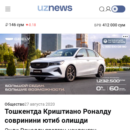
11 916 сум
28.92
13 749 сум
1 271 000 сум
32.19
МРОТ
146 сум
412 000 сум
-0.18
БРВ
Общество
27 августа 2020
Тошкентда Криштиано Роналду
совринини ютиб олишди