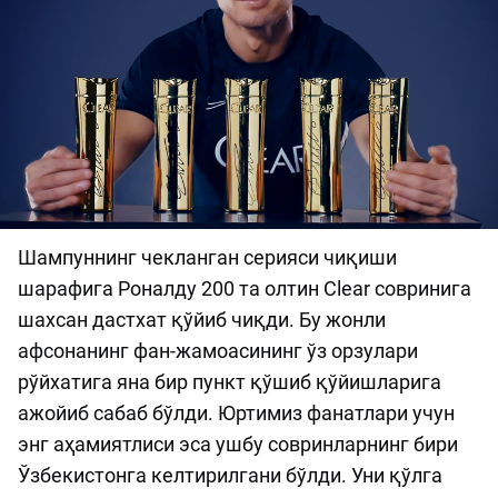
Шампуннинг чекланган серияси чиқиши
шарафига Роналду 200 та олтин Clear совринига
шахсан дастхат қўйиб чиқди. Бу жонли
афсонанинг фан-жамоасининг ўз орзулари
рўйхатига яна бир пункт қўшиб қўйишларига
ажойиб сабаб бўлди. Юртимиз фанатлари учун
энг аҳамиятлиси эса ушбу совринларнинг бири
Ўзбекистонга келтирилгани бўлди. Уни қўлга