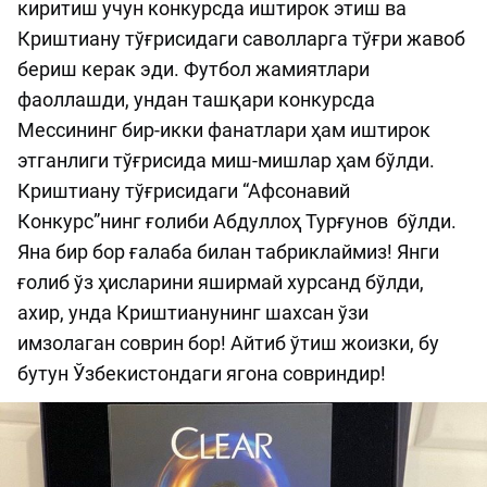
киритиш учун конкурсда иштирок этиш ва
Криштиану тўғрисидаги саволларга тўғри жавоб
бериш керак эди. Футбол жамиятлари
фаоллашди, ундан ташқари конкурсда
Мессининг бир-икки фанатлари ҳам иштирок
этганлиги тўғрисида миш-мишлар ҳам бўлди.
Криштиану тўғрисидаги “Афсонавий
Конкурс”нинг ғолиби Абдуллоҳ Турғунов бўлди.
Яна бир бор ғалаба билан табриклаймиз! Янги
ғолиб ўз ҳисларини яширмай хурсанд бўлди,
ахир, унда Криштианунинг шахсан ўзи
имзолаган соврин бор! Айтиб ўтиш жоизки, бу
бутун Ўзбекистондаги ягона совриндир!