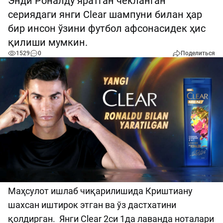
Энди Роналду яратган чекланган
сериядаги янги Clear шампуни билан ҳар
бир инсон ўзини футбол афсонасидек ҳис
қилиши мумкин.
1529
0
Поделиться
Маҳсулот ишлаб чиқарилишида Криштиану
шахсан иштирок этган ва ўз дастхатини
қолдирган. Янги Clear 2си 1да лаванда ноталари