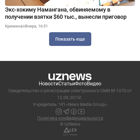
Экс-хокиму Намангана, обвиняемому в
получении взятки $60 тыс., вынесли приговор
Криминал
Вчера, 16:51
Показать еще
Новости
Статьи
Фото
Видео
Свидетельство о регистрации электронного СМИ № 1070 от
12.08.2015г.
Учредитель: ЧП «News Media Group»
Политика конфиденциальности
© UzNews