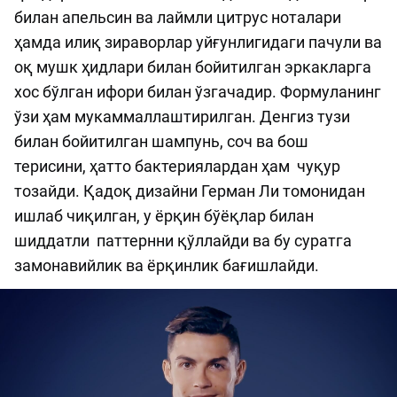
билан апельсин ва лаймли цитрус ноталари
ҳамда илиқ зираворлар уйғунлигидаги пачули ва
оқ мушк ҳидлари билан бойитилган эркакларга
хос бўлган ифори билан ўзгачадир. Формуланинг
ўзи ҳам мукаммаллаштирилган. Денгиз тузи
билан бойитилган шампунь, соч ва бош
терисини, ҳатто бактериялардан ҳам чуқур
тозайди. Қадоқ дизайни Герман Ли томонидан
ишлаб чиқилган, у ёрқин бўёқлар билан
шиддатли паттернни қўллайди ва бу суратга
замонавийлик ва ёрқинлик бағишлайди.