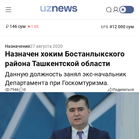
11 887 сум
-55.49
13 717 сум
1 271 000 сум
-25.83
МРОТ
146 сум
412 000 сум
-1.05
БРВ
Назначения
27 августа 2020
Назначен хоким Бостанлыкского
района Ташкентской области
Данную должность занял экс-начальник
Департамента при Госкомтуризма.
7946
0
Поделиться