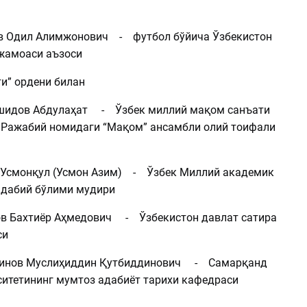
Одил Алимжонович - футбол бўйича Ўзбекистон
жамоаси аъзоси
и” ордени билан
дов Абдулаҳат - Ўзбек миллий мақом санъати
Ражабий номидаги “Мақом” ансамбли олий тоифали
смонқул (Усмон Азим) - Ўзбек Миллий академик
адабий бўлими мудири
 Бахтиёр Аҳмедович - Ўзбекистон давлат сатира
си
нов Муслиҳиддин Қутбиддинович - Самарқанд
ситетининг мумтоз адабиёт тарихи кафедраси