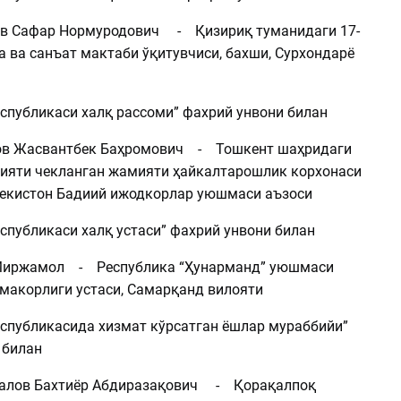
Сафар Нормуродович - Қизириқ туманидаги 17-
 ва санъат мактаби ўқитувчиси, бахши, Сурхондарё
еспубликаси халқ рассоми” фахрий унвони билан
 Жасвантбек Баҳромович - Тошкент шаҳридаги
лияти чекланган жамияти ҳайкалтарошлик корхонаси
бекистон Бадиий ижодкорлар уюшмаси аъзоси
спубликаси халқ устаси” фахрий унвони билан
ржамол - Республика “Ҳунарманд” уюшмаси
ймакорлиги устаси, Самарқанд вилояти
еспубликасида хизмат кўрсатган ёшлар мураббийи”
 билан
ов Бахтиёр Абдиразақович - Қорақалпоқ