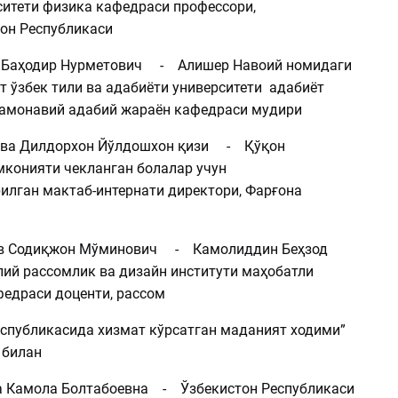
ситети физика кафедраси профессори,
он Республикаси
аҳодир Нурметович - Алишер Навоий номидаги
т ўзбек тили ва адабиёти университети адабиёт
замонавий адабий жараён кафедраси мудири
а Дилдорхон Йўлдошхон қизи - Қўқон
мконияти чекланган болалар учун
илган мактаб-интернати директори, Фарғона
 Содиқжон Мўминович - Камолиддин Беҳзод
ий рассомлик ва дизайн институти маҳобатли
федраси доценти, рассом
еспубликасида хизмат кўрсатган маданият ходими”
 билан
Камола Болтабоевна - Ўзбекистон Республикаси