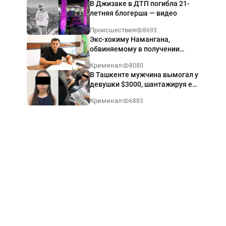
В Джизаке в ДТП погибла 21-
летняя блогерша — видео
Происшествия
8693
Экс-хокиму Намангана,
обвиняемому в получении
взятки $60 тыс., вынесли
Криминал
8080
приговор
В Ташкенте мужчина вымогал у
девушки $3000, шантажируя её
интимными фото — видео
Криминал
6883