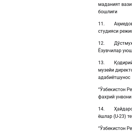
маданият вази
бошлиғи
11. Аҳмедов 
студияси режи
12. Дўстмуҳ
Ёзувчилар уюш
13. Қодирий 
музейи директ
адабиётшунос
“Ўзбекистон Ре
фахрий унвони
14. Ҳайдаров
ёшлар (U-23) 
“Ўзбекистон Р