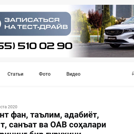
Статьи
Фото
Видео
уста 2020
т фан, таълим, адабиёт,
т, санъат ва ОАВ соҳалари