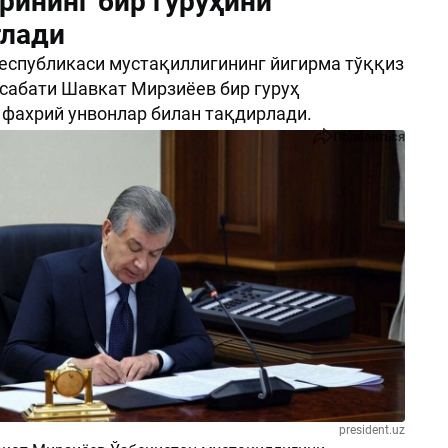
рининг бир гуруҳини
лади
еспубликаси мустақиллигининг йигирма тўққиз
сабати Шавкат Мирзиёев бир гуруҳ
фахрий унвонлар билан тақдирлади.
Поделиться
president.uz