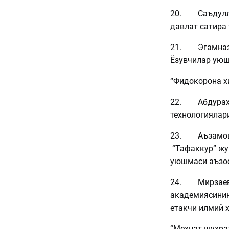
20. Саъдулла
давлат сатира
21. Эгамназа
Ёзувчилар уюш
“Фидокорона х
22. Абдураҳм
технологиялар
23. Аъзамов 
“Тафаккур” жу
уюшмаси аъзос
24. Мирзаев 
академиясинин
етакчи илмий 
“Меҳнат шуҳра