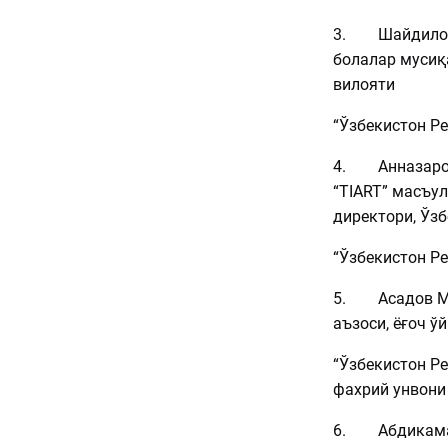
3. Шайдилов 
болалар мусиқа
вилояти
“Ўзбекистон Р
4. Анназаров
“TIART” масъу
директори, Ўз
“Ўзбекистон Ре
5. Асадов Ми
аъзоси, ёғоч ў
“Ўзбекистон Р
фахрий унвони
6. Абдикамал