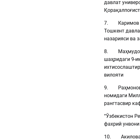
давлат универ
Қорақалпоғист
7. Каримов Б
Тошкент давла
назарияси ва 
8. Маҳмудов
шаҳридаги 9-и
ихтисослаштир
вилояти
9. Раҳмонов
номидаги Милл
рангтасвир ка
“Ўзбекистон Р
фахрий унвони
10. Акилова 