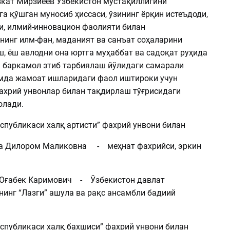
кат Мирзиёев Ўзбекистон мустақиллигини
а қўшган муносиб ҳиссаси, ўзининг ёрқин истеъдоди,
и, илмий-инновацион фаолияти билан
инг илм-фан, маданият ва санъат соҳаларини
, ёш авлодни она юртга муҳаббат ва садоқат руҳида
 баркамол этиб тарбиялаш йўлидаги самарали
мда жамоат ишларидаги фаол иштироки учун
ахрий унвонлар билан тақдирлаш тўғрисидаги
олади.
спубликаси халқ артисти” фахрий унвони билан
Дилором Маликовна - меҳнат фахрийси, эркин
ғабек Каримович - Ўзбекистон давлат
инг “Лазги” ашула ва рақс ансамбли бадиий
еспубликаси халқ бахшиси” фахрий унвони билан