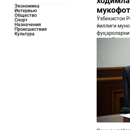
ходимла
Экономика
мукофот
Интервью
Общество
Ўзбекистон Р
Спорт
Назначения
йиллиги муно
Происшествия
фуқароларни 
Культура
2462
0