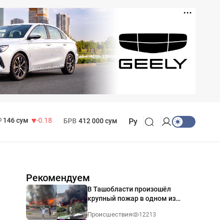
11 916 сум
28.92
13 749 сум
32.19
МРОТ
1 271 000 сум
146 сум
-0.18
БРВ
412 000 сум
Ру
Рекомендуем
В Ташобласти произошёл
крупный пожар в одном из
магазинов — видео
Происшествия
12213