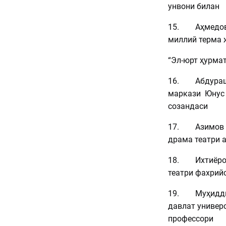
унвони билан
15. Аҳмедов 
миллий терма 
“Эл-юрт ҳурмат
16. Абдураши
маркази Юнус 
созандаси
17. Азимов У
драма театри 
18. Ихтиёров
театри фахрий
19. Муҳидди
давлат универ
профессори