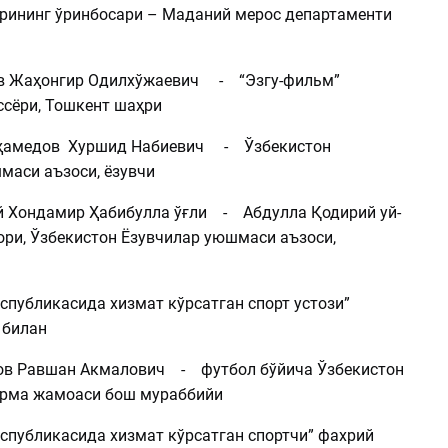
рининг ўринбосари – Маданий мерос департаменти
Жаҳонгир Одилхўжаевич - “Эзгу-фильм”
ссёри, Тошкент шаҳри
амедов Хуршид Набиевич - Ўзбекистон
маси аъзоси, ёзувчи
Хондамир Ҳабибулла ўғли - Абдулла Қодирий уй-
ори, Ўзбекистон Ёзувчилар уюшмаси аъзоси,
спубликасида хизмат кўрсатган спорт устози”
 билан
 Равшан Акмалович - футбол бўйича Ўзбекистон
терма жамоаси бош мураббийи
еспубликасида хизмат кўрсатган спортчи” фахрий