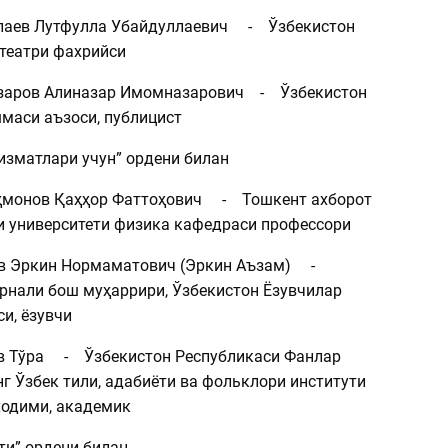
ев Лутфулла Убайдуллаевич - Ўзбекистон
 театри фахрийси
ров Алиназар Имомназарович - Ўзбекистон
маси аъзоси, публицист
изматлари учун” ордени билан
онов Қаҳҳор Фаттоҳович - Тошкент ахборот
и университети физика кафедраси профессори
Эркин Нормаматович (Эркин Аъзам) -
рнали бош муҳаррири, Ўзбекистон Ёзувчилар
и, ёзувчи
Тўра - Ўзбекистон Республикаси Фанлар
г Ўзбек тили, адабиёти ва фольклори институти
ходими, академик
ти” ордени билан