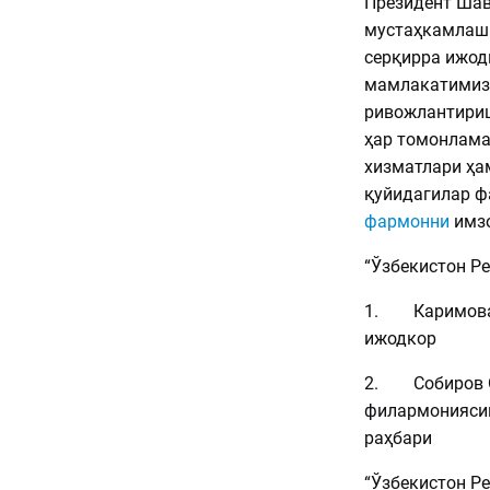
Президент Шав
мустаҳкамлашг
серқирра ижод
мамлакатимизн
ривожлантириш
ҳар томонлама
хизматлари ҳа
қуйидагилар ф
фармонни
имз
“Ўзбекистон Ре
1. Каримова 
ижодкор
2. Собиров О
филармониясин
раҳбари
“Ўзбекистон Р