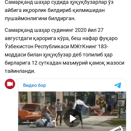
Самарқанд шаҳар судида ҳуқуқбузарлар ўз
айбига иқрорлик билдириб қилмишидан
пушаймонлигини билдирган.
Самарқанд шаҳар судининг 2020 йил 27
августдаги қарорига кўра, беш нафар фуқаро
Ўзбекистон Республикаси МЖтКнинг 183-
моддаси билан ҳуқуқбузар деб топилиб ҳар
бирларига 12 суткадан маъмурий қамоқ жазоси
тайинланди.