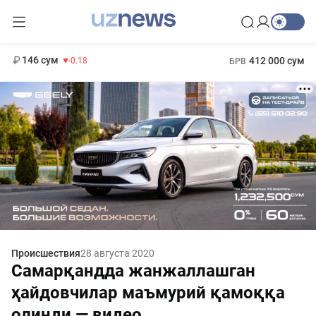
11 916 сум
28.92
13 749 сум
1 271 000 сум
32.19
МРОТ
146 сум
412 000 сум
-0.18
БРВ
Происшествия
28 августа 2020
Самарқандда жанжаллашган
ҳайдовчилар маъмурий қамоққа
олинди — видео