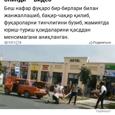
Беш нафар фуқаро бир-бирлари билан
жанжаллашиб, бақир-чақир қилиб,
фуқароларни тинчлигини бузиб, жамиятда
юриш-туриш қоидаларини қасддан
менсимагани аниқланган.
1311
0
Поделиться
Скриншот