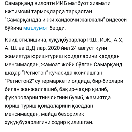
Самарқанд вилояти ИИБ матбуот хизмати
ижтимоий тармоқларда тарқалган
"Самарқандда икки хайдовчи жанжали” видеоси
бўйича
маълумот
берди.
Қайд этилишича, ҳуқуқбузарлар Р.Ш., И.Ж., А.У.,
А. Ш. ва Д.Д.лар, 2020 йил 24 август куни
жамиятда юриш-туриш қоидаларини қасддан
менсимасдан, жамоат жойи бўлган Самарқанд
шаҳар “Регистон” кўчасида жойлашган
“Регистон2” супермаркети олдида, бир-бирлари
билан жанжаллашиб, бақир-чақир қилиб,
фуқароларни тинчлигини бузиб, жамиятда
юриш-туриш қоидаларини қасддан
менсимасдан, майда безорилик
ҳуқуқбузарлигини содир қилишган.