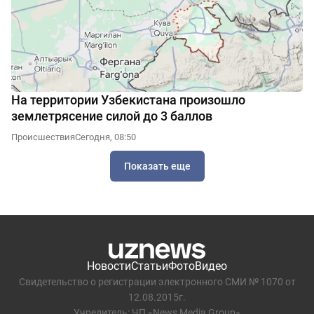
На территории Узбекистана произошло
землетрясение силой до 3 баллов
Происшествия
Сегодня, 08:50
Показать еще
Новости
Статьи
Фото
Видео
Свидетельство о регистрации электронного СМИ № 1070 от
12.08.2015г.
Учредитель: ЧП «News Media Group»