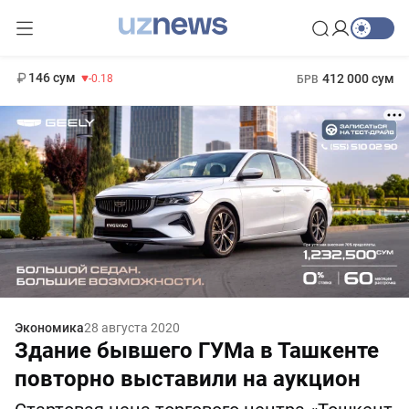
11 916 сум
28.92
13 749 сум
1 271 000 сум
32.19
МРОТ
146 сум
412 000 сум
-0.18
БРВ
Экономика
28 августа 2020
Здание бывшего ГУМа в Ташкенте
повторно выставили на аукцион