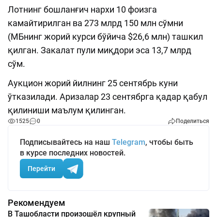
Лотнинг бошланғич нархи 10 фоизга
камайтирилган ва 273 млрд 150 млн сўмни
(МБнинг жорий курси бўйича $26,6 млн) ташкил
қилган. Закалат пули миқдори эса 13,7 млрд
сўм.
Аукцион жорий йилнинг 25 сентябрь куни
ўтказилади. Аризалар 23 сентябрга қадар қабул
қилиниши маълум қилинган.
1525
0
Поделиться
Подписывайтесь на наш
Telegram
, чтобы быть
в курсе последних новостей.
Перейти
Рекомендуем
В Ташобласти произошёл крупный