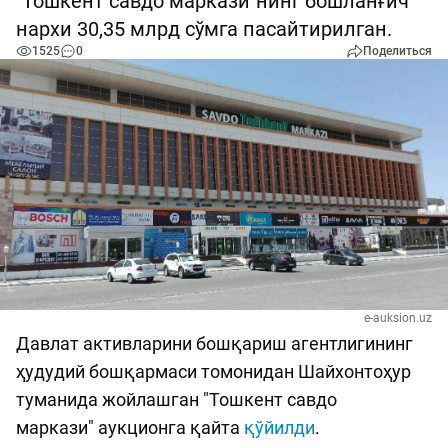
"Тошкент савдо маркази"нинг бошланғич
нархи 30,35 млрд сўмга пасайтирилган.
1525
0
Поделиться
e-auksion.uz
Давлат активларини бошқариш агентлигининг
ҳудудий бошқармаси томонидан Шайхонтоҳур
туманида жойлашган "Тошкент савдо
маркази" аукционга қайта
қўйилди
.