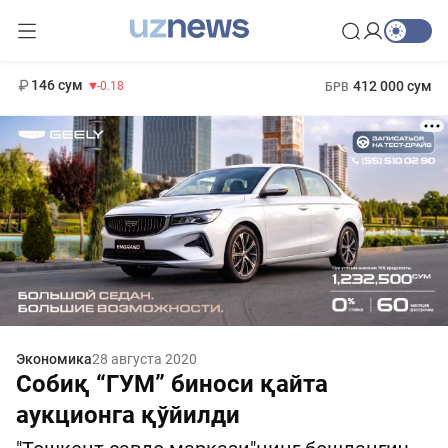
11 916 сум
28.92
13 749 сум
1 271 000 сум
32.19
МРОТ
146 сум
412 000 сум
-0.18
БРВ
Экономика
28 августа 2020
Собиқ “ГУМ” биноси қайта
аукционга қўйилди