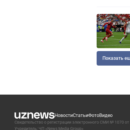
Показать е
Новости
Статьи
Фото
Видео
Свидетельство о регистрации электронного СМИ № 1070 от 
Учредитель: ЧП «News Media Group»