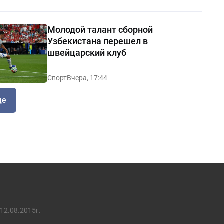
Молодой талант сборной
Узбекистана перешел в
швейцарский клуб
Спорт
Вчера, 17:44
ще
12.08.2015г.