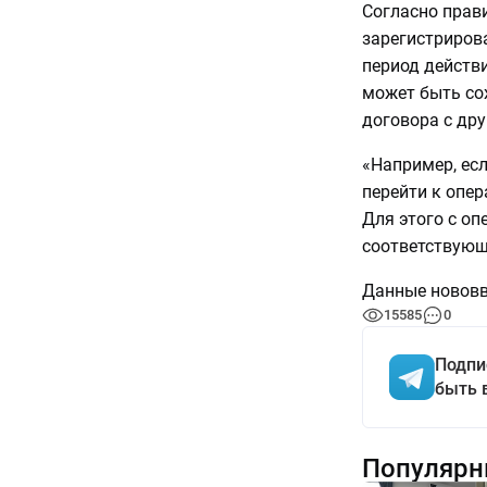
Согласно прав
зарегистриров
период действи
может быть со
договора с др
«Например, есл
перейти к опер
Для этого с о
соответствующ
Данные нововве
15585
0
Подпи
быть 
Популярн