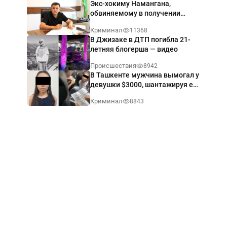
Экс-хокиму Намангана,
обвиняемому в получении
взятки $60 тыс., вынесли
Криминал
11368
приговор
В Джизаке в ДТП погибла 21-
летняя блогерша — видео
Происшествия
8942
В Ташкенте мужчина вымогал у
девушки $3000, шантажируя её
интимными фото — видео
Криминал
8843