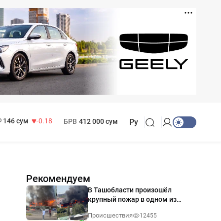
11 916 сум
28.92
13 749 сум
32.19
МРОТ
1 271 000 сум
146 сум
-0.18
БРВ
412 000 сум
Ру
Рекомендуем
В Ташобласти произошёл
крупный пожар в одном из
магазинов — видео
Происшествия
12455