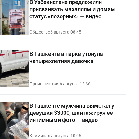
В Узбекистане предложили
присваивать махаллям и домам
статус «позорных» — видео
Общество
6 августа 08:45
В Ташкенте в парке утонула
четырехлетняя девочка
Происшествия
6 августа 12:36
В Ташкенте мужчина вымогал у
девушки $3000, шантажируя её
интимными фото — видео
Криминал
7 августа 10:06