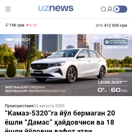
11 916 сум
28.92
13 749 сум
1 271 000 сум
32.19
МРОТ
146 сум
412 000 сум
-0.18
БРВ
Происшествия
29 августа 2020
“Камаз-5320”га йўл бермаган 20
ёшли “Дамас” ҳайдовчиси ва 18
ёшли йўловчи вафот этди