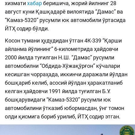
хизмати
хабар
беришича, жорий йилнинг 28
август куни Қашқадарё вилоятида “Дамас” ва
“Камаз-5320” русумли юк автомобили ўртасида
ЙТҲ содир бўлди.
Косон тумани ҳудудидан ўтган 4К-339 “Қарши
айланма йўлининг” 6-километрида ҳайдовчи
2000 йилда туғилган Н.Ш. “Дамас” русумли
автомобилни “Обдида-Хўжақўрғон” кўчалари
кесишган чорраҳада, иккинчи даражали йўлдан
бошқариб келиб, асосий йўлдан ҳаракатланиб
келган ҳайдовчи 1991 йилда туғилган Б.У.
бошқарувидаги “Камаз-5320” русумли юк
автомобилини ўтказиб юбормасдан, ўнг томон
олди қисмига бориб урилиб, ЙТҲ содир этган.