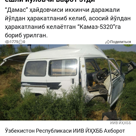
“Дамас” ҳайдовчиси иккинчи даражали
йўлдан ҳаракатланиб келиб, асосий йўлдан
ҳаракатланиб келаётган “Камаз-5320”га
бориб урилган.
1775
0
Поделиться
ИИВ ЙҲХББ
Ўзбекистон Республикаси ИИВ ЙҲХББ Ахборот