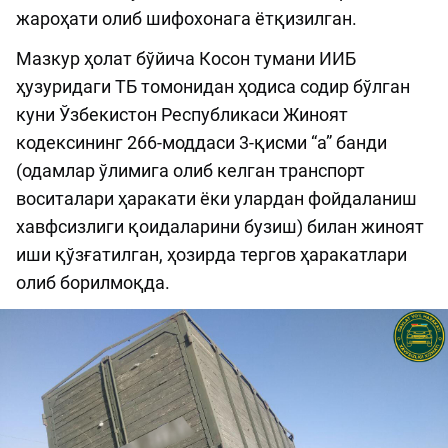
жароҳати олиб шифохонага ётқизилган.
Мазкур ҳолат бўйича Косон тумани ИИБ
ҳузуридаги ТБ томонидан ҳодиса содир бўлган
куни Ўзбекистон Республикаси Жиноят
кодексининг 266-моддаси 3-қисми “а” банди
(одамлар ўлимига олиб келган транспорт
воситалари ҳаракати ёки улардан фойдаланиш
хавфсизлиги қоидаларини бузиш) билан жиноят
иши қўзғатилган, ҳозирда тергов ҳаракатлари
олиб борилмоқда.