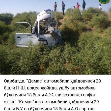
Оқибатда, “Дамас” автомобили ҳайдовчиси 20
ёшли Н.Ш. воқеа жойида, ушбу автомобиль
йўловчиси 18 ёшли А.Ж. шифохонада вафот
этган. “Камаз” юк автомобили ҳайдовчиси 29
ёшли Б.У. ва йўловчиси 18 ёшли А.О.лар тан