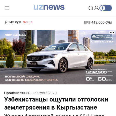
11 935 сум
-17.49
13 788 сум
1 271 000 сум
8.47
МРОТ
145 сум
412 000 сум
-0.57
БРВ
Происшествия
30 августа 2020
Узбекистанцы ощутили отголоски
землетрясения в Кыргызстане