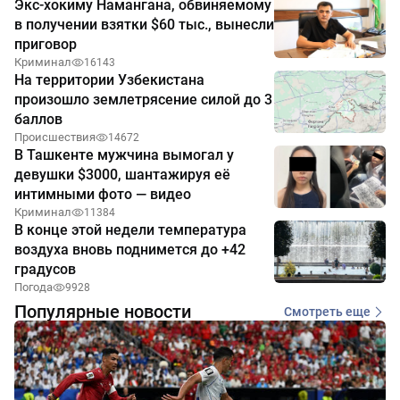
Экс-хокиму Намангана, обвиняемому
в получении взятки $60 тыс., вынесли
приговор
Криминал
16143
На территории Узбекистана
произошло землетрясение силой до 3
баллов
Происшествия
14672
В Ташкенте мужчина вымогал у
девушки $3000, шантажируя её
интимными фото — видео
Криминал
11384
В конце этой недели температура
воздуха вновь поднимется до +42
градусов
Погода
9928
Популярные новости
Смотреть еще