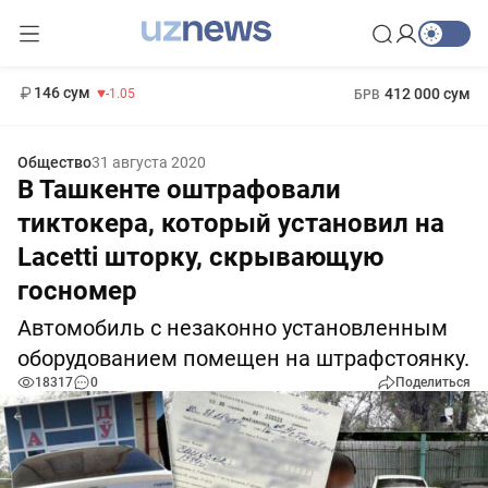
11 887 сум
-55.49
13 717 сум
1 271 000 сум
-25.83
МРОТ
146 сум
412 000 сум
-1.05
БРВ
Общество
31 августа 2020
В Ташкенте оштрафовали
тиктокера, который установил на
Lacetti шторку, скрывающую
госномер
Автомобиль с незаконно установленным
оборудованием помещен на штрафстоянку.
18317
0
Поделиться