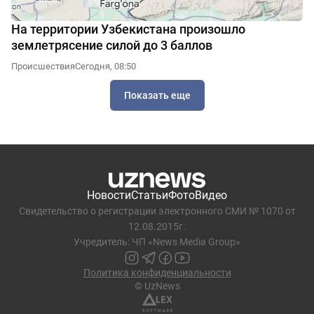
На территории Узбекистана произошло
землетрясение силой до 3 баллов
Происшествия
Сегодня, 08:50
Показать еще
Новости
Статьи
Фото
Видео
Свидетельство о регистрации электронного СМИ № 1070 от
12.08.2015г.
Учредитель: ЧП «News Media Group»
Политика конфиденциальности
© UzNews