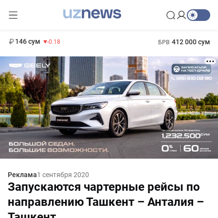
11 916 сум
28.92
13 749 сум
1 271 000 сум
32.19
МРОТ
146 сум
412 000 сум
-0.18
БРВ
Реклама
1 сентября 2020
Запускаются чартерные рейсы по
направлению Ташкент – Анталия –
Ташкент