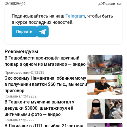
10529
0
Поделиться
Подписывайтесь на наш
Telegram
, чтобы быть
в курсе последних новостей.
Перейти
Рекомендуем
В Ташобласти произошёл крупный
пожар в одном из магазинов — видео
Происшествия
12535
Экс-хокиму Намангана, обвиняемому
в получении взятки $60 тыс., вынесли
приговор
Криминал
12282
В Ташкенте мужчина вымогал у
девушки $3000, шантажируя её
интимными фото — видео
Криминал
9299
В Джизаке в ДТП погибла 21-летняя