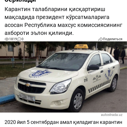
Карантин талабларини қисқартириш
мақсадида президент кўрсатмаларига
асосан Республика махсус комиссиясининг
ахбороти эълон қилинди.
1819
0
Поделиться
autostrada.uz
2020 йил 5 сентябрдан амал қиладиган карантин