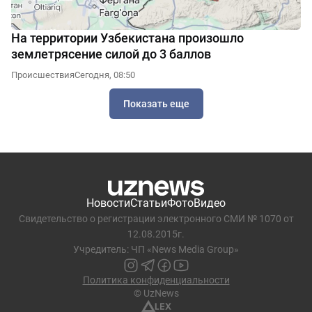
На территории Узбекистана произошло
землетрясение силой до 3 баллов
Происшествия
Сегодня, 08:50
Показать еще
Новости
Статьи
Фото
Видео
Свидетельство о регистрации электронного СМИ № 1070 от
12.08.2015г.
Учредитель: ЧП «News Media Group»
Политика конфиденциальности
© UzNews