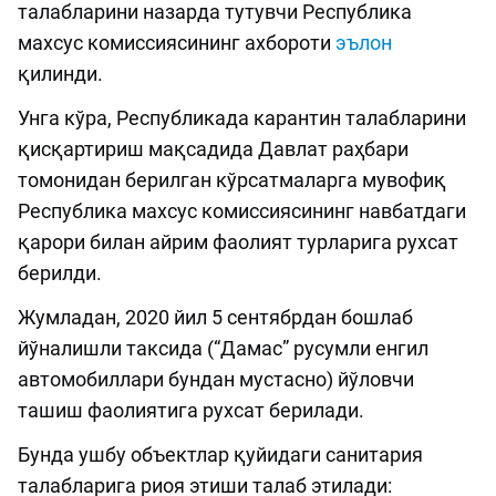
талабларини назарда тутувчи Республика
махсус комиссиясининг ахбороти
эълон
қилинди.
Унга кўра, Республикада карантин талабларини
қисқартириш мақсадида Давлат раҳбари
томонидан берилган кўрсатмаларга мувофиқ
Республика махсус комиссиясининг навбатдаги
қарори билан айрим фаолият турларига рухсат
берилди.
Жумладан, 2020 йил 5 сентябрдан бошлаб
йўналишли таксида (“Дамас” русумли енгил
автомобиллари бундан мустасно) йўловчи
ташиш фаолиятига рухсат берилади.
Бунда ушбу объектлар қуйидаги санитария
талабларига риоя этиши талаб этилади: