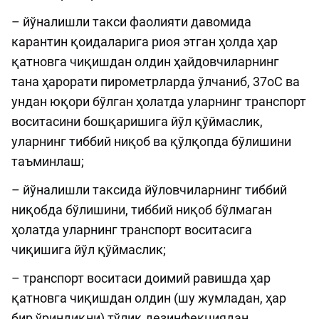
– йўналишли такси фаолияти давомида
карантин қоидаларига риоя этган ҳолда ҳар
қатновга чиқишдан олдин ҳайдовчиларнинг
тана ҳарорати пирометрларда ўлчаниб, 37оС ва
ундан юқори бўлган ҳолатда уларнинг транспорт
воситасини бошқаришига йўл қўймаслик,
уларнинг тиббий ниқоб ва қўлқопда бўлишини
таъминлаш;
– йўналишли таксида йўловчиларнинг тиббий
ниқобда бўлишини, тиббий ниқоб бўлмаган
ҳолатда уларнинг транспорт воситасига
чиқишига йўл қўймаслик;
– транспорт воситаси доимий равишда ҳар
қатновга чиқишдан олдин (шу жумладан, ҳар
бир ўриндиқни) тўлиқ дезинфекциядан