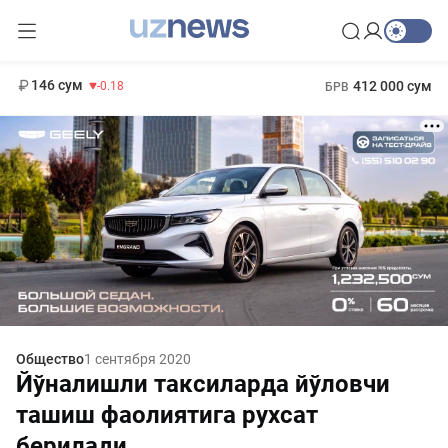
11 916 сум
28.92
13 749 сум
1 271 000 сум
32.19
МРОТ
146 сум
412 000 сум
-0.18
БРВ
Общество
1 сентября 2020
Йўналишли таксиларда йўловчи
ташиш фаолиятига рухсат
берилади