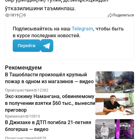
ўтказилишини таъминлаш.
1819
0
Поделиться
Подписывайтесь на наш
Telegram
, чтобы быть
в курсе последних новостей.
Перейти
Рекомендуем
В Ташобласти произошёл крупный
пожар в одном из магазинов — видео
Происшествия
12382
Экс-хокиму Намангана, обвиняемому
в получении взятки $60 тыс., вынесли
приговор
Криминал
10810
В Джизаке в ДТП погибла 21-летняя
блогерша — видео
Происшествия
8878