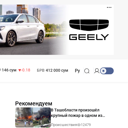
11 916 сум
28.92
13 749 сум
32.19
МРОТ
1 271 000 сум
146 сум
-0.18
БРВ
412 000 сум
Ру
Рекомендуем
В Ташобласти произошёл
крупный пожар в одном из
магазинов — видео
Происшествия
12479