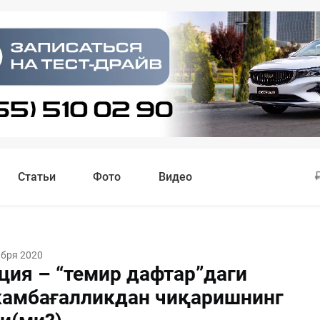
Статьи
Фото
Видео
ября 2020
ция – “темир дафтар”даги
камбағалликдан чиқаришнинг