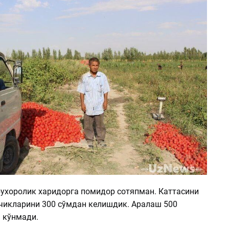
бухоролик харидорга помидор сотяпман. Каттасини
ичикларини 300 сўмдан келишдик. Аралаш 500
 кўнмади.