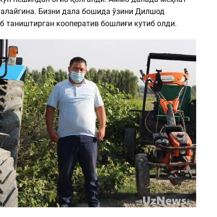
талайгина. Бизни дала бошида ўзини Дилшод
б таништирган кооператив бошлиғи кутиб олди.