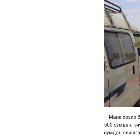
– Мана ҳозир 
500 сўмдан, к
сўмдан олишга