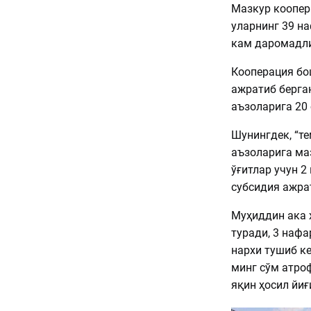
Мазкур коопер
уларнинг 39 н
кам даромадли
Кооперация бош
ажратиб берган
аъзоларига 20
Шунингдек, “т
аъзоларига ма
ўғитлар учун 
субсидия ажра
Муҳиддин ака 
туради, 3 нафа
нархи тушиб к
минг сўм атро
яқин ҳосил йи