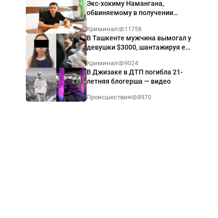
Экс-хокиму Намангана,
обвиняемому в получении
взятки $60 тыс., вынесли
Криминал
11758
приговор
В Ташкенте мужчина вымогал у
девушки $3000, шантажируя её
интимными фото — видео
Криминал
9024
В Джизаке в ДТП погибла 21-
летняя блогерша — видео
Происшествия
8970