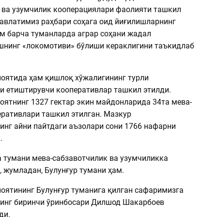
 ва узумчилик кооперациялари фаолияти ташкил
авлатимиз раҳбари соҳага оид йиғилишларнинг
им барча туманларда аграр соҳани жадал
нинг «локомотиви» бўлиши кераклигини таъкидлаб
оятида ҳам қишлоқ хўжалигининг турли
и етиштирувчи кооперативлар ташкил этилди.
оятнинг 1327 гектар экин майдонларида 34та мева-
еративлари ташкил этилган. Мазкур
нг айни пайтдаги аъзолари сони 1766 нафарни
.
а тумани мева-сабзавотчилик ва узумчиликка
 жумладан, Булунғур тумани ҳам.
оятининг Булунғур туманига қилган сафаримизга
инг биринчи ўринбосари Дилшод Шакарбоев
ди.