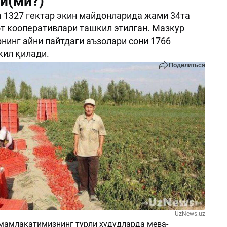
и(ми?)
1327 гектар экин майдонларида жами 34та
т кооперативлари ташкил этилган. Мазкур
инг айни пайтдаги аъзолари сони 1766
кил қилади.
Поделиться
UzNews.uz
 мамлакатимизнинг турли ҳудудларда мева-