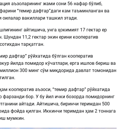
ация аъзоларининг жами сони 56 нафар бўлиб,
афарини “темир дафтар”даги кам таъминланган ва
 оилалар вакиллари ташкил этади.
лиғининг айтишича, унга ҳокимият 17 гектар ер
. Шундан 11,2 гектар экин ерини кооператив
 сотихдан тарқатган.
емир дафтар” рўйхатида бўлган кооператив
зкур йилда помидор кўчатлари, ерга ишлов бериш ва
2 миллион 300 минг сўм миқдорида давлат томонидан
тилган.
ҳам кооператив аъзоси, “темир дафтар” рўйхатида
р фарзанди бор. У бу йил ички бозорда помидорнинг
етганини айтади. Айтишича, биринчи теримдан 500
фида фойда қилган. Иккинчи теримдан ҳам 2 тоннага
ғиш мумкин.