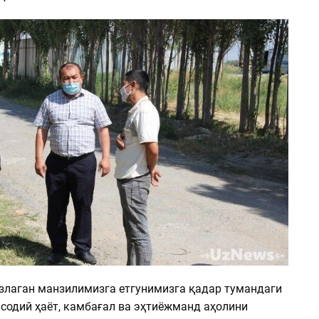
злаган манзилимизга етгунимизга қадар тумандаги
содий ҳаёт, камбағал ва эҳтиёжманд аҳолини