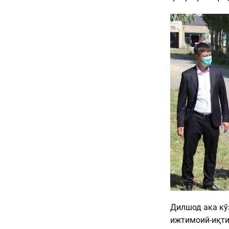
Дилшод ака кў
ижтимоий-иқти