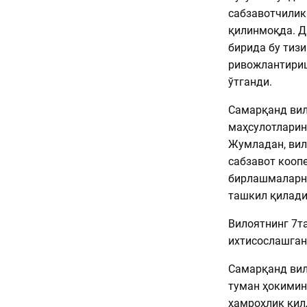
сабзавотчилик
қилинмоқда. Д
бирида бу тиз
ривожлантириш
ўтганди.
Самарқанд вил
маҳсулотларин
Жумладан, вил
сабзавот кооп
бирлашмаларни
ташкил қилади
Вилоятнинг 7т
ихтисослашган,
Самарқанд вил
туман ҳокимин
ҳамроҳлик қил