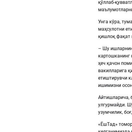
қўллаб-қувват
маълумотларни
Унга кўра, тум
маҳсулотни ет
қишлоқ фақат 
– Шу ишларнин
картошканинг н
ҳеч қачон пом
вакилларига қ
етиштирувчи к
ишимизни осон
Айтишларича, 
улгурмайди. Шу
узумчилик, бо
«ЁшТад» томор
келганимизда 