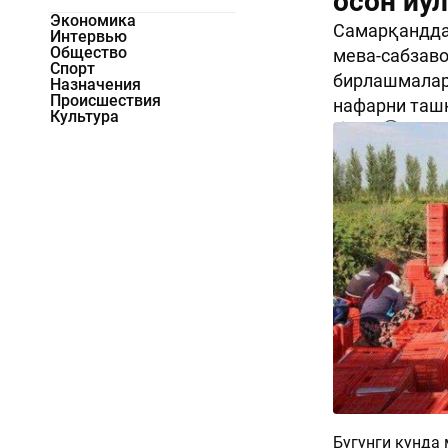
осон йўл
Экономика
Самарқандда 
Интервью
Общество
мева-сабзаво
Спорт
бирлашмаларн
Назначения
Происшествия
нафарни таш
Культура
2324
0
Бугунги кунда