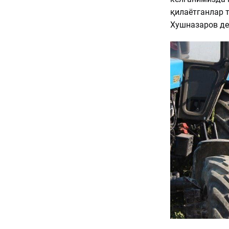
қилаётганлар 
Хушназаров де