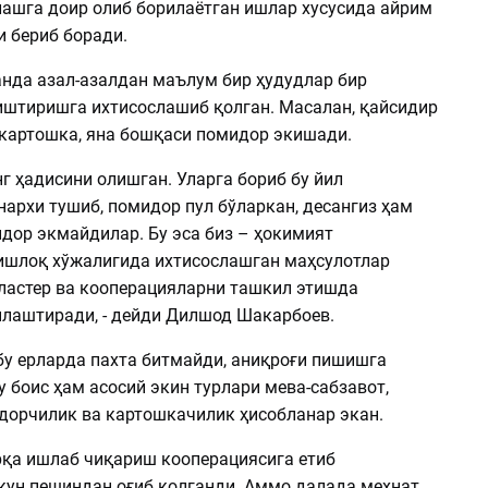
лашга доир олиб борилаётган ишлар хусусида айрим
 бериб боради.
анда азал-азалдан маълум бир ҳудудлар бир
иштиришга ихтисослашиб қолган. Масалан, қайсидир
картошка, яна бошқаси помидор экишади.
г ҳадисини олишган. Уларга бориб бу йил
архи тушиб, помидор пул бўларкан, десангиз ҳам
идор экмайдилар. Бу эса биз – ҳокимият
ишлоқ хўжалигида ихтисослашган маҳсулотлар
ластер ва кооперацияларни ташкил этишда
лаштиради, - дейди Дилшод Шакарбоев.
бу ерларда пахта битмайди, аниқроғи пишишга
 боис ҳам асосий экин турлари мева-сабзавот,
ғдорчилик ва картошкачилик ҳисобланар экан.
қа ишлаб чиқариш кооперациясига етиб
кун пешиндан оғиб қолганди. Аммо далада меҳнат