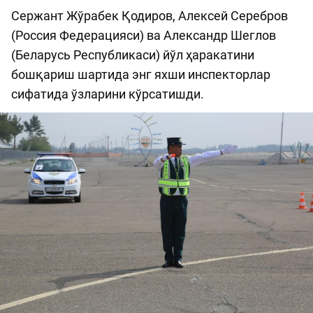
Сержант Жўрабек Қодиров, Алексей Серебров
(Россия Федерацияси) ва Александр Шеглов
(Беларусь Республикаси) йўл ҳаракатини
бошқариш шартида энг яхши инспекторлар
сифатида ўзларини кўрсатишди.