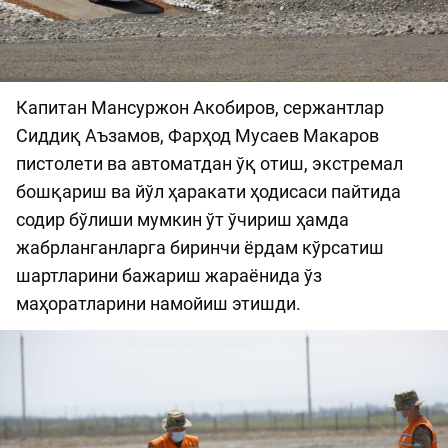
Капитан Мансуржон Акобиров, сержантлар
Сиддиқ Аъзамов, Фарҳод Мусаев Макаров
пистолети ва автоматдан ўқ отиш, экстремал
бошқариш ва йўл ҳаракати ҳодисаси пайтида
содир бўлиши мумкин ўт ўчириш ҳамда
жабрланганларга биринчи ёрдам кўрсатиш
шартларини бажариш жараёнида ўз
маҳоратларини намойиш этишди.