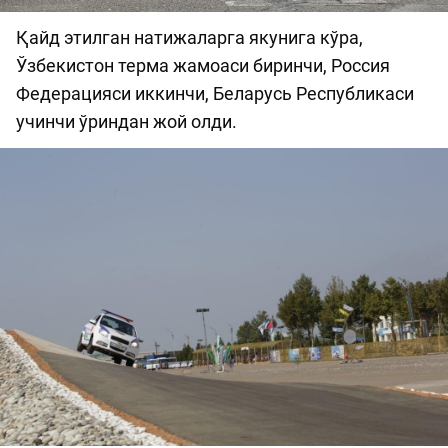
Қайд этилган натижаларга якунига кўра,
Ўзбекистон терма жамоаси биринчи, Россия
Федерацияси иккинчи, Беларусь Республикаси
учинчи ўриндан жой олди.