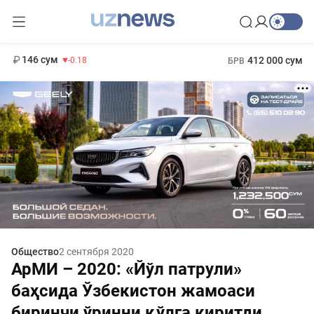
11 916 сум
28.92
13 749 сум
1 271 000 сум
32.19
МРОТ
146 сум
412 000 сум
-0.18
БРВ
Общество
2 сентября 2020
АрМИ – 2020: «Йўл патрули»
баҳсида Ўзбекистон жамоаси
биринчи ўринни қўлга киритди