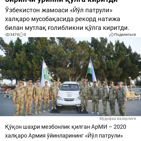
Ўзбекистон жамоаси «Йўл патрули»
халқаро мусобақасида рекорд натижа
билан мутлақ ғолибликни қўлга киритди.
3474
0
Поделиться
Мудофаа вазирлиги
Қўқон шаҳри мезбонлик қилган АрМИ – 2020
халқаро Армия ўйинларининг «Йўл патрули»