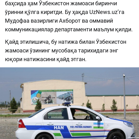
баҳсида ҳам Ўзбекистон жамоаси биринчи
ўринни қўлга киритди. Бу ҳақда UzNews.uz’га
Мудофаа вазирлиги Ахборот ва оммавий
коммуникациялар департаменти маълум қилди.
Қайд этилишича, бу натижа билан Ўзбекистон
жамоаси ўзининг мусобақа тарихидаги энг
юқори натижасини қайд этган.