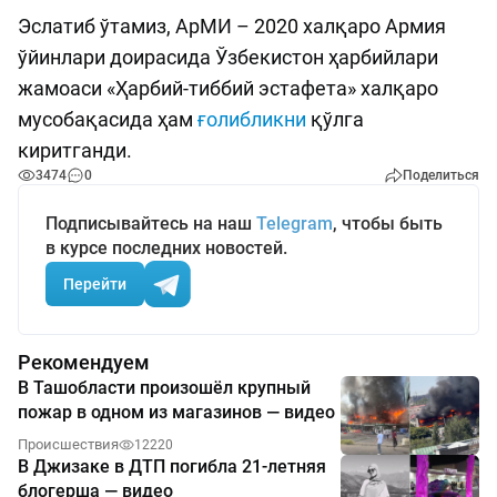
Эслатиб ўтамиз, АрМИ – 2020 халқаро Армия
ўйинлари доирасида Ўзбекистон ҳарбийлари
жамоаси «Ҳарбий-тиббий эстафета» халқаро
мусобақасида ҳам
ғолибликни
қўлга
киритганди.
3474
0
Поделиться
Подписывайтесь на наш
Telegram
, чтобы быть
в курсе последних новостей.
Перейти
Рекомендуем
В Ташобласти произошёл крупный
пожар в одном из магазинов — видео
Происшествия
12220
В Джизаке в ДТП погибла 21-летняя
блогерша — видео