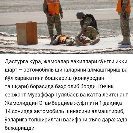
Дастурга кўра, жамоалар вакиллари сўнгги икки
шарт – автомобиль шиналарини алмаштириш ва
йўл ҳаракатини бошқариш (конкурсдан
ташқари) борасида баҳс олиб борди. Кичик
сержант Музаффар Тулябаев ва катта лейтенант
Жамолиддин Эгамбердиев жуфтлиги 1 дақиқа
14 сонияда автомобиль шинасини алмаштириб,
ўзларига топширилган вазифани аъло даражада
бажаришди.