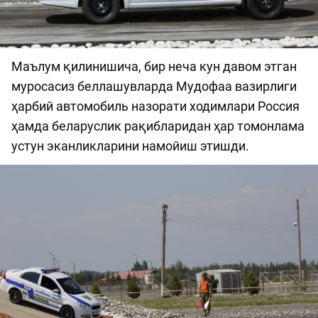
Маълум қилинишича, бир неча кун давом этган
муросасиз беллашувларда Мудофаа вазирлиги
ҳарбий автомобиль назорати ходимлари Россия
ҳамда беларуслик рақибларидан ҳар томонлама
устун эканликларини намойиш этишди.