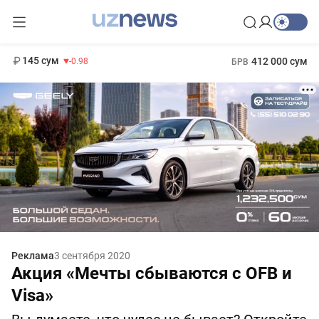
11 952 сум
36.46
13 780 сум
1 271 000 сум
30.12
МРОТ
145 сум
412 000 сум
-0.98
БРВ
Реклама
3 сентября 2020
Акция «Мечты сбываются с OFB и
Visa»