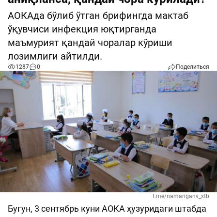
АОКАда бўлиб ўтган брифингда мактаб
ўқувчиси инфекция юқтирганда
маъмурият қандай чоралар кўриши
лозимлиги айтилди.
1287
0
Поделиться
t.me/namanganv_xtb
Бугун, 3 сентябрь куни АОКА ҳузуридаги штабда