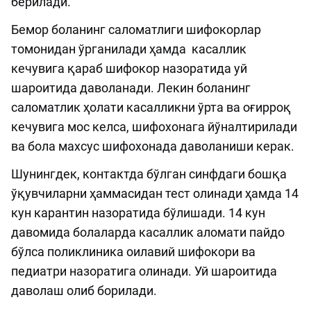
берилади.
Бемор боланинг саломатлиги шифокорлар
томонидан ўрганилади ҳамда касаллик
кечувига қараб шифокор назоратида уй
шароитида даволанади. Лекин боланинг
саломатлик ҳолати касалликни ўрта ва оғирроқ
кечувига мос келса, шифохонага йўналтирилади
ва бола махсус шифохонада даволаниши керак.
Шунингдек, контактда бўлган синфдаги бошқа
ўқувчиларни ҳаммасидан тест олинади ҳамда 14
кун карантин назоратида бўлишади. 14 кун
давомида болаларда касаллик аломати пайдо
бўлса поликлиника оилавий шифокори ва
педиатри назоратига олинади. Уй шароитида
даволаш олиб борилади.