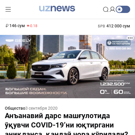
11 916 сум
28.92
13 749 сум
1 271 000 сум
32.19
МРОТ
146 сум
412 000 сум
-0.18
БРВ
Общество
3 сентября 2020
Анъанавий дарс машғулотида
ўқувчи COVID-19’ни юқтиргани
аниқланса, қандай чора кўрилади?