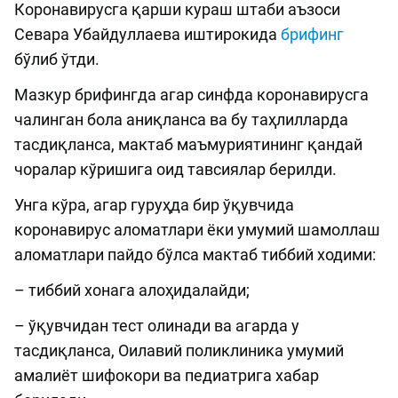
Коронавирусга қарши кураш штаби аъзоси
Севара Убайдуллаева иштирокида
брифинг
бўлиб ўтди.
Мазкур брифингда агар синфда коронавирусга
чалинган бола аниқланса ва бу таҳлилларда
тасдиқланса, мактаб маъмуриятининг қандай
чоралар кўришига оид тавсиялар берилди.
Унга кўра, агар гуруҳда бир ўқувчида
коронавирус аломатлари ёки умумий шамоллаш
аломатлари пайдо бўлса мактаб тиббий ходими:
– тиббий хонага алоҳидалайди;
– ўқувчидан тест олинади ва агарда у
тасдиқланса, Оилавий поликлиника умумий
амалиёт шифокори ва педиатрига хабар