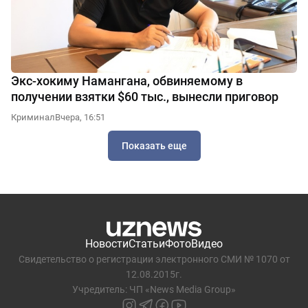
Экс-хокиму Намангана, обвиняемому в
получении взятки $60 тыс., вынесли приговор
Криминал
Вчера, 16:51
Показать еще
Новости
Статьи
Фото
Видео
Свидетельство о регистрации электронного СМИ № 1070 от
12.08.2015г.
Учредитель: ЧП «News Media Group»